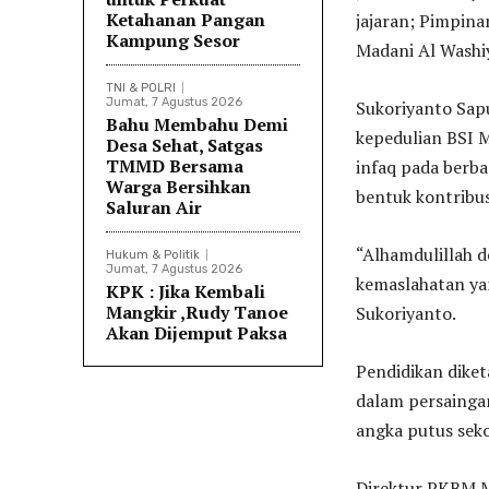
Ketahanan Pangan
jajaran; Pimpin
Kampung Sesor
Madani Al Washiy
TNI & POLRI
Jumat, 7 Agustus 2026
Sukoriyanto Sap
Bahu Membahu Demi
kepedulian BSI 
Desa Sehat, Satgas
TMMD Bersama
infaq pada berba
Warga Bersihkan
bentuk kontribu
Saluran Air
“Alhamdulillah 
Hukum & Politik
Jumat, 7 Agustus 2026
kemaslahatan yan
KPK : Jika Kembali
Mangkir ,Rudy Tanoe
Sukoriyanto.
Akan Dijemput Paksa
Pendidikan diket
dalam persaingan
angka putus seko
Direktur PKBM M