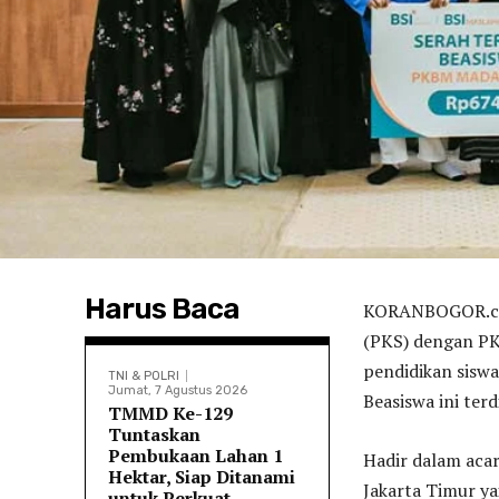
Harus Baca
KORANBOGOR.com
(PKS) dengan PK
pendidikan siswa
TNI & POLRI
Jumat, 7 Agustus 2026
Beasiswa ini ter
TMMD Ke-129
Tuntaskan
Pembukaan Lahan 1
Hadir dalam acar
Hektar, Siap Ditanami
Jakarta Timur ya
untuk Perkuat