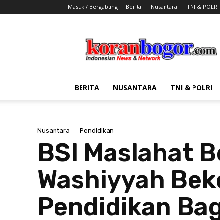
Masuk / Bergabung
Berita
Nusantara
TNI & POLRI
Koran
Bogor
BERITA
NUSANTARA
TNI & POLRI
Nusantara
Pendidikan
BSI Maslahat 
Washiyyah Bek
Pendidikan Bag