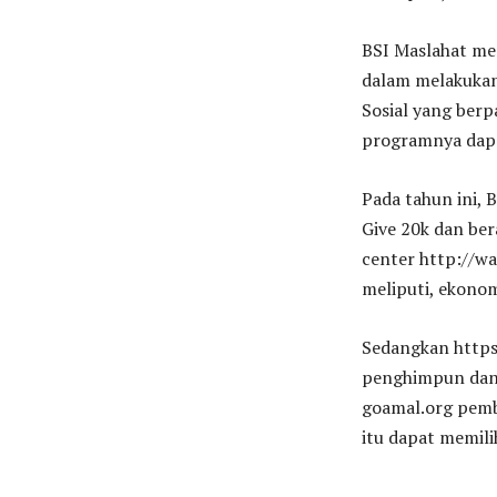
BSI Maslahat mer
dalam melakuka
Sosial yang berp
programnya dapa
Pada tahun ini,
Give 20k dan ber
center http://w
meliputi, ekonom
Sedangkan https
penghimpun dana 
goamal.org pemba
itu dapat memili