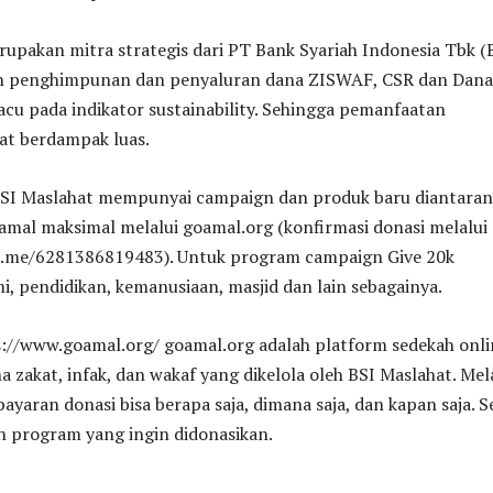
upakan mitra strategis dari PT Bank Syariah Indonesia Tbk (
n penghimpunan dan penyaluran dana ZISWAF, CSR dan Dana
acu pada indikator sustainability. Sehingga pemanfaatan
t berdampak luas.
 BSI Maslahat mempunyai campaign dan produk baru diantara
amal maksimal melalui goamal.org (konfirmasi donasi melalui 
a.me/6281386819483). Untuk program campaign Give 20k
i, pendidikan, kemanusiaan, masjid dan lain sebagainya.
://www.goamal.org/ goamal.org adalah platform sedekah onli
zakat, infak, dan wakaf yang dikelola oleh BSI Maslahat. Mel
yaran donasi bisa berapa saja, dimana saja, dan kapan saja. S
h program yang ingin didonasikan.