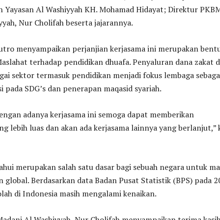
an Yayasan Al Washiyyah KH. Mohamad Hidayat; Direktur PKB
yah, Nur Cholifah beserta jajarannya.
utro menyampaikan perjanjian kerjasama ini merupakan bent
Maslahat terhadap pendidikan dhuafa. Penyaluran dana zakat 
gai sektor termasuk pendidikan menjadi fokus lembaga sebaga
si pada SDG’s dan penerapan maqasid syariah.
dengan adanya kerjasama ini semoga dapat memberikan
g lebih luas dan akan ada kerjasama lainnya yang berlanjut,” 
ahui merupakan salah satu dasar bagi sebuah negara untuk ma
 global. Berdasarkan data Badan Pusat Statistik (BPS) pada 2
lah di Indonesia masih mengalami kenaikan.
adani Al Washiyyah, Nur Cholifah menyampaikan terima kasi