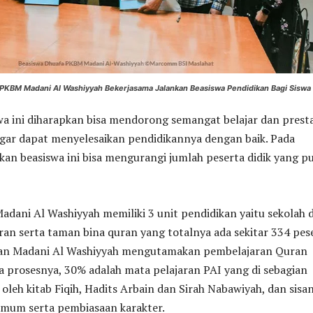
 PKBM Madani Al Washiyyah Bekerjasama Jalankan Beasiswa Pendidikan Bagi Siswa
swa ini diharapkan bisa mendorong semangat belajar dan presta
agar dapat menyelesaikan pendidikannya dengan baik. Pada
kan beasiswa ini bisa mengurangi jumlah peserta didik yang p
dani Al Washiyyah memiliki 3 unit pendidikan yaitu sekolah 
an serta taman bina quran yang totalnya ada sekitar 334 pes
ran Madani Al Washiyyah mengutamakan pembelajaran Quran
 prosesnya, 30% adalah mata pelajaran PAI yang di sebagian
 oleh kitab Fiqih, Hadits Arbain dan Sirah Nabawiyah, dan sisa
umum serta pembiasaan karakter.