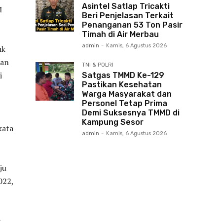
Asintel Satlap Tricakti
M
Beri Penjelasan Terkait
Penanganan 53 Ton Pasir
Timah di Air Merbau
admin
-
Kamis, 6 Agustus 2026
uk
dan
TNI & POLRI
i
Satgas TMMD Ke-129
Pastikan Kesehatan
Warga Masyarakat dan
Personel Tetap Prima
Demi Suksesnya TMMD di
Kampung Sesor
kata
admin
-
Kamis, 6 Agustus 2026
ju
022,
h