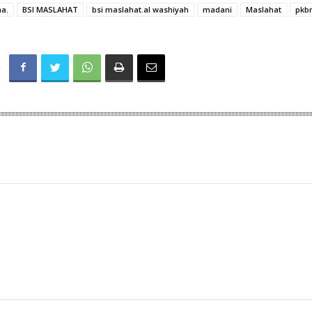
a.
BSI MASLAHAT
bsi maslahat.al washiyah
madani
Maslahat
pkb