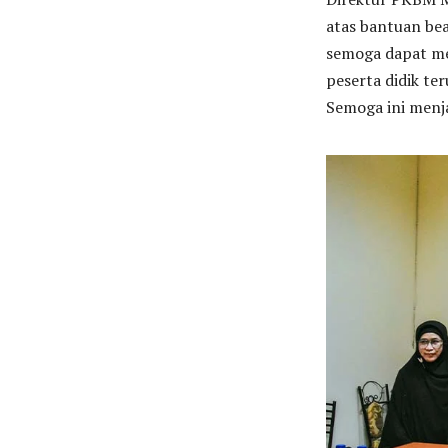
atas bantuan bea
semoga dapat me
peserta didik te
Semoga ini menja