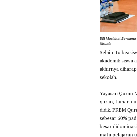
BSI Maslahat Bersama
Dhuafa
Selain itu beasi
akademik siswa 
akhirnya diharap
sekolah.
Yayasan Quran Ma
quran, taman qur
didik. PKBM Qu
sebesar 60% pada
besar didominasi
mata pelajaran 