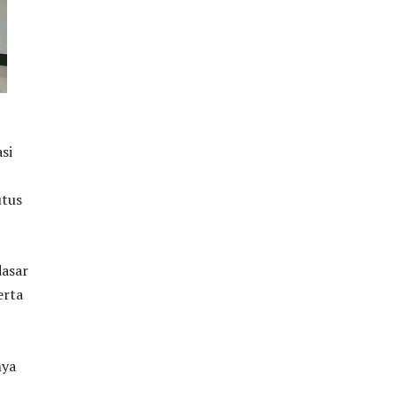
si
utus
dasar
erta
nya