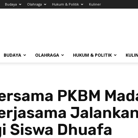
Budaya
Olahraga
Hukum & Politik
Kuliner
BUDAYA
OLAHRAGA
HUKUM & POLITIK
KULI
Bersama PKBM Mada
erjasama Jalankan
i Siswa Dhuafa