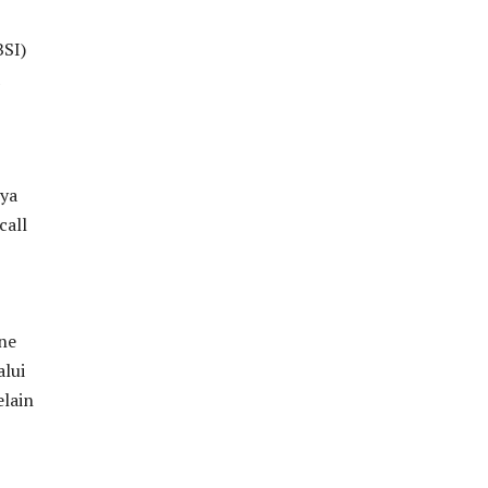
BSI)
nya
call
ne
alui
elain