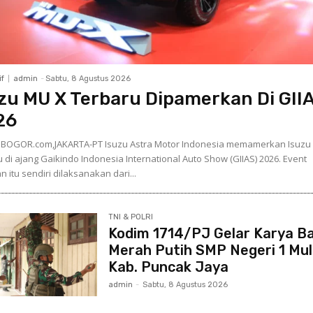
f
admin
-
Sabtu, 8 Agustus 2026
zu MU X Terbaru Dipamerkan Di GII
26
OGOR.com,JAKARTA-PT Isuzu Astra Motor Indonesia memamerkan Isuzu
u di ajang Gaikindo Indonesia International Auto Show (GIIAS) 2026. Event
 itu sendiri dilaksanakan dari...
TNI & POLRI
Kodim 1714/PJ Gelar Karya Ba
Merah Putih SMP Negeri 1 Mul
Kab. Puncak Jaya
admin
-
Sabtu, 8 Agustus 2026