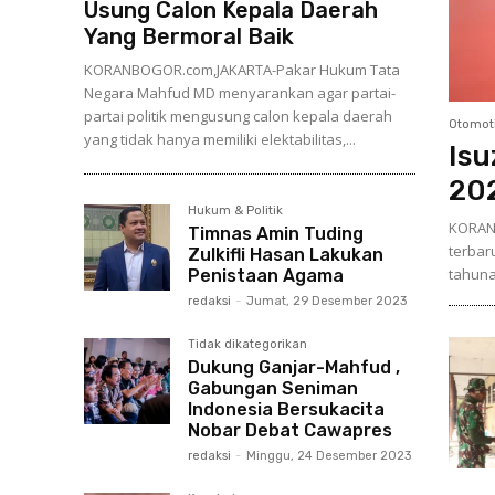
Usung Calon Kepala Daerah
Yang Bermoral Baik
KORANBOGOR.com,JAKARTA-Pakar Hukum Tata
Negara Mahfud MD menyarankan agar partai-
partai politik mengusung calon kepala daerah
Otomoti
yang tidak hanya memiliki elektabilitas,...
Isu
20
Hukum & Politik
KORANB
Timnas Amin Tuding
terbar
Zulkifli Hasan Lakukan
tahunan
Penistaan Agama
redaksi
-
Jumat, 29 Desember 2023
Tidak dikategorikan
Dukung Ganjar-Mahfud ,
Gabungan Seniman
Indonesia Bersukacita
Nobar Debat Cawapres
redaksi
-
Minggu, 24 Desember 2023