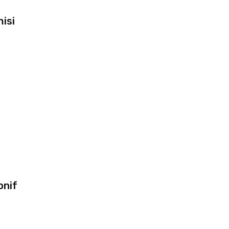
isi
onif