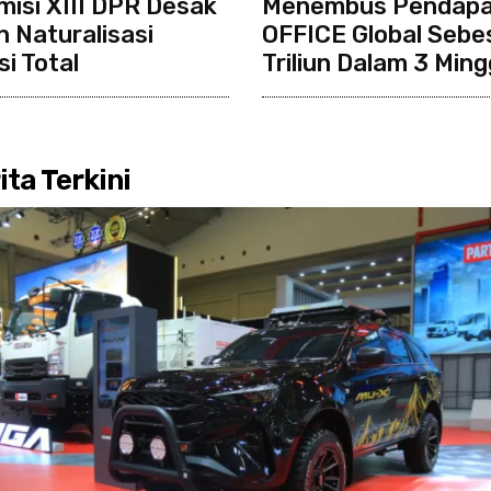
isi XIII DPR Desak
Menembus Pendapa
n Naturalisasi
OFFICE Global Sebe
i Total
Triliun Dalam 3 Min
ita Terkini