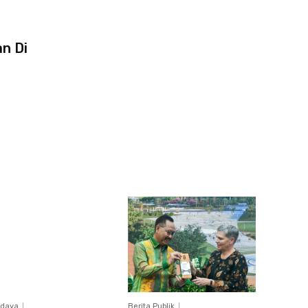
n Di
daya
Berita Publik