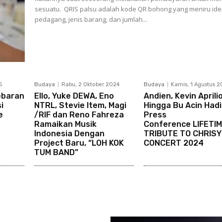
sesuatu. QRIS palsu adalah kode QR bohong yang meniru identitas
pedagang, jenis barang, dan jumlah...
5
Budaya
Rabu, 2 Oktober 2024
Budaya
Kamis, 1 Agustus 
ebaran
Ello, Yuke DEWA, Eno
Andien, Kevin Aprili
i
NTRL, Stevie Item, Magi
Hingga Bu Acin Hadi
e
/RIF dan Reno Fahreza
Press
Ramaikan Musik
Conference LIFETI
Indonesia Dengan
TRIBUTE TO CHRISY
Project Baru, “LOH KOK
CONCERT 2024
TUM BAND”