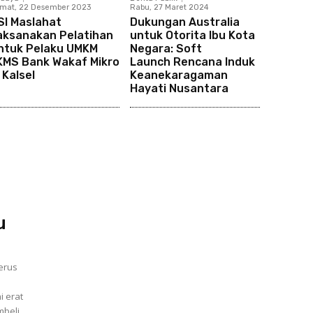
mat, 22 Desember 2023
Rabu, 27 Maret 2024
SI Maslahat
Dukungan Australia
aksanakan Pelatihan
untuk Otorita Ibu Kota
ntuk Pelaku UMKM
Negara: Soft
KMS Bank Wakaf Mikro
Launch Rencana Induk
 Kalsel
Keanekaragaman
Hayati Nusantara
u
erus
mbeli