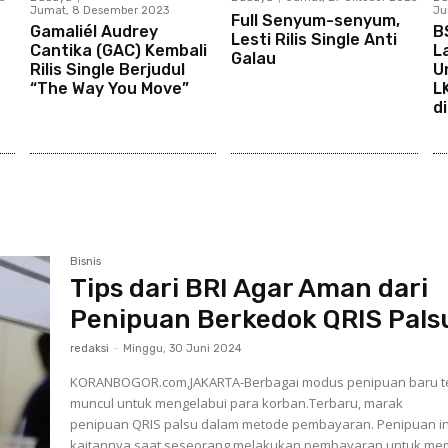
Jumat, 8 Desember 2023
Ju
Full Senyum-senyum,
Gamaliél Audrey
B
Lesti Rilis Single Anti
Cantika (GAC) Kembali
L
Galau
Rilis Single Berjudul
U
“The Way You Move”
L
di
Bisnis
Tips dari BRI Agar Aman dari
Penipuan Berkedok QRIS Pals
redaksi
-
Minggu, 30 Juni 2024
KORANBOGOR.com,JAKARTA-Berbagai modus penipuan baru t
muncul untuk mengelabui para korban.Terbaru, marak
penipuan QRIS palsu dalam metode pembayaran. Penipuan ini erat
kaitannya saat seseorang melakukan pembayaran untuk me