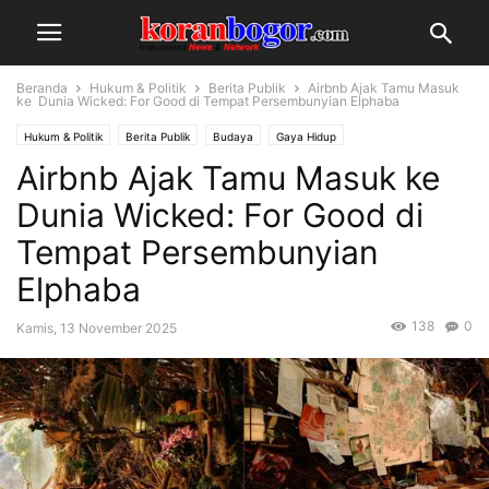
Beranda
Hukum & Politik
Berita Publik
Airbnb Ajak Tamu Masuk
ke Dunia Wicked: For Good di Tempat Persembunyian Elphaba
Hukum & Politik
Berita Publik
Budaya
Gaya Hidup
Airbnb Ajak Tamu Masuk ke
Dunia Wicked: For Good di
Tempat Persembunyian
Elphaba
138
0
Kamis, 13 November 2025