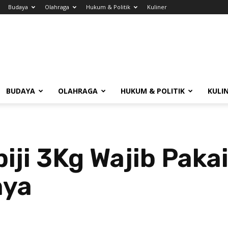
Budaya
Olahraga
Hukum & Politik
Kuliner
BUDAYA
OLAHRAGA
HUKUM & POLITIK
KULI
lpiji 3Kg Wajib Paka
nya