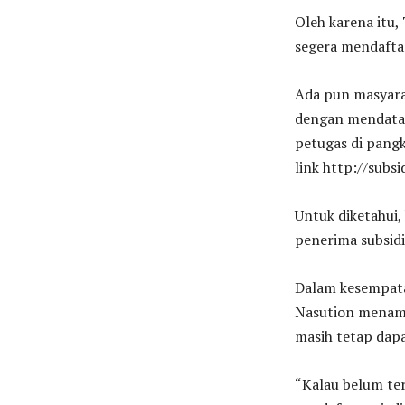
Oleh karena itu
segera mendafta
Ada pun masyara
dengan mendatan
petugas di pang
link http://sub
Untuk diketahui
penerima subsidi 
Dalam kesempata
Nasution menamb
masih tetap dap
“Kalau belum ter