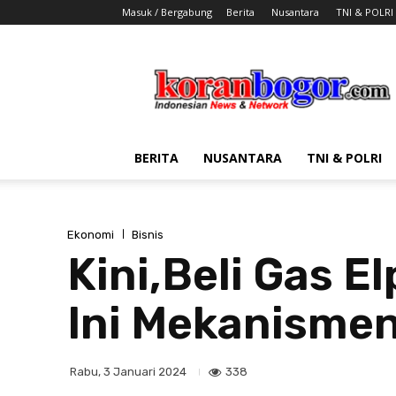
Masuk / Bergabung
Berita
Nusantara
TNI & POLRI
Koran
Bogor
BERITA
NUSANTARA
TNI & POLRI
Ekonomi
Bisnis
Kini,Beli Gas E
Ini Mekanisme
338
Rabu, 3 Januari 2024