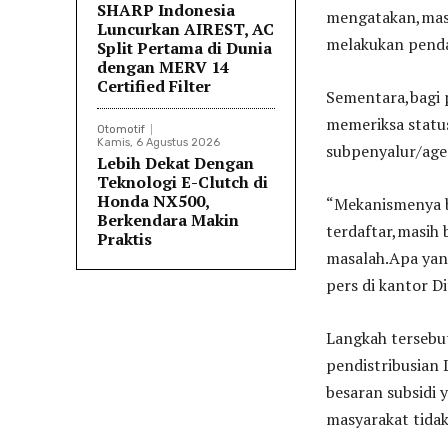
SHARP Indonesia
mengatakan,masy
Luncurkan AIREST, AC
melakukan pendaf
Split Pertama di Dunia
dengan MERV 14
Certified Filter
Sementara,bagi 
memeriksa status
Otomotif
Kamis, 6 Agustus 2026
subpenyalur/age
Lebih Dekat Dengan
Teknologi E-Clutch di
Honda NX500,
“Mekanismenya b
Berkendara Makin
terdaftar,masih 
Praktis
masalah.Apa yang
pers di kantor D
Langkah tersebu
pendistribusian 
besaran subsidi
masyarakat tida