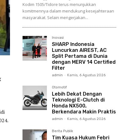
Kodim 1505/Tidore terus menunjukkan
komitmennya dalam mendukung kesejahteraan
masyarakat. Selain mengerjakan...
Inovasi
SHARP Indonesia
Luncurkan AIREST, AC
Split Pertama di Dunia
dengan MERV 14 Certified
Filter
admin
-
Kamis, 6 Agustus 2026
g
Otomotif
Lebih Dekat Dengan
Teknologi E-Clutch di
Honda NX500,
di
Berkendara Makin Praktis
admin
-
Kamis, 6 Agustus 2026
024.
Berita Publik
Tim Kuasa Hukum Febri