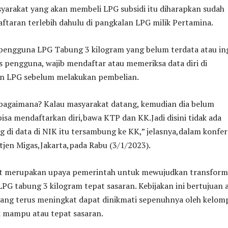
arakat yang akan membeli LPG subsidi itu diharapkan sudah
taran terlebih dahulu di pangkalan LPG milik Pertamina.
pengguna LPG Tabung 3 kilogram yang belum terdata atau in
 pengguna, wajib mendaftar atau memeriksa data diri di
n LPG sebelum melakukan pembelian.
agaimana? Kalau masyarakat datang, kemudian dia belum
bisa mendaftarkan diri,bawa KTP dan KK.Jadi disini tidak ada
 di data di NIK itu tersambung ke KK,” jelasnya,dalam konfer
itjen Migas,Jakarta,pada Rabu (3/1/2023).
t merupakan upaya pemerintah untuk mewujudkan transform
LPG tabung 3 kilogram tepat sasaran. Kebijakan ini bertujuan 
 yang terus meningkat dapat dinikmati sepenuhnya oleh kelom
k mampu atau tepat sasaran.