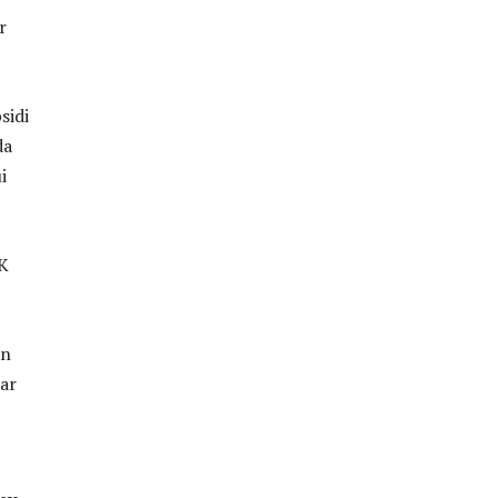
r
sidi
da
i
IK
an
ar