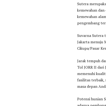
Sutera merupaka
kemewahan dan e
kemewahan alam 
pengembang tern
Suvarna Sutera t
Jakarta menuju M
Cikupa/Pasar Ke
Jarak tempuh dar
Tol JORR II dari
memenuhi kualit
fasilitas terbai
masa depan And
Potensi hunian 
adanya pembangu