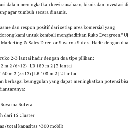
usi dalam meningkatkan kewirausahaan, bisnis dan investasi d
ng agar tumbuh secara dinamis.
asme dan respon positif dari setiap area komersial yang
dorong kami untuk kembali menghadirkan Ruko Evergreen.” Uj
 Marketing & Sales Director Suvarna Sutera.Hadir dengan du
ruko 2-3 lantai hadir dengan dua tipe pilihan:
2 m 2 (6×12) | LB 189 m 2 | 3 lantai
 60 m 2 (5×12) | LB 108 m 2 | 2 lantai
an berbagai keunggulan yang dapat meningkatkan potensi bis
diantaranya:
 Suvarna Sutera
ih dari 15 Cluster
as (total kapasitas >300 mobil)