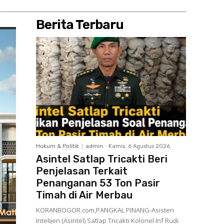
Berita Terbaru
Hukum & Politik
admin
-
Kamis, 6 Agustus 2026
Asintel Satlap Tricakti Beri
Penjelasan Terkait
Penanganan 53 Ton Pasir
Timah di Air Merbau
KORANBOGOR.com,PANGKAL PINANG-Asisten
Intelijen (Asintel) Satlap Tricakti Kolonel Inf Rudi