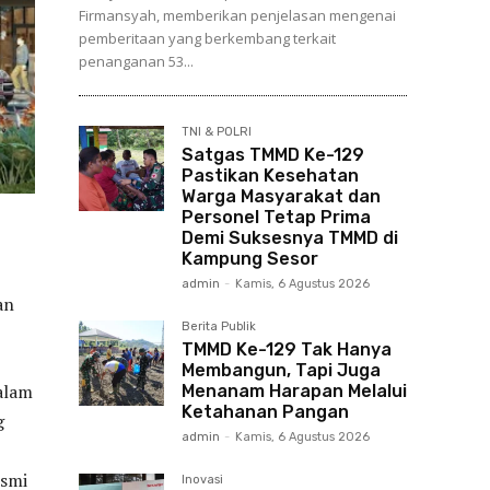
Firmansyah, memberikan penjelasan mengenai
pemberitaan yang berkembang terkait
penanganan 53...
TNI & POLRI
Satgas TMMD Ke-129
Pastikan Kesehatan
Warga Masyarakat dan
Personel Tetap Prima
Demi Suksesnya TMMD di
Kampung Sesor
admin
-
Kamis, 6 Agustus 2026
an
Berita Publik
TMMD Ke-129 Tak Hanya
Membangun, Tapi Juga
alam
Menanam Harapan Melalui
Ketahanan Pangan
g
admin
-
Kamis, 6 Agustus 2026
esmi
Inovasi