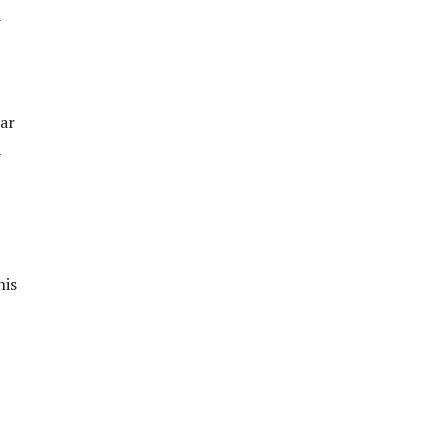
i
ar
a
nis