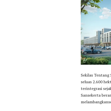
Sekilas Tentang
seluas 2.600 he
terintegrasi sej
Sansekerta bera
melambangkanseb