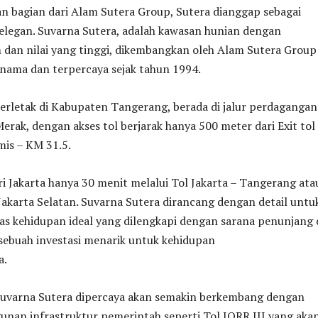
n bagian dari Alam Sutera Group, Sutera dianggap sebagai
legan. Suvarna Sutera, adalah kawasan hunian dengan
dan nilai yang tinggi, dikembangkan oleh Alam Sutera Group
ama dan terpercaya sejak tahun 1994.
erletak di Kabupaten Tangerang, berada di jalur perdagangan
erak, dengan akses tol berjarak hanya 500 meter dari Exit tol
mis – KM 31.5.
i Jakarta hanya 30 menit melalui Tol Jakarta – Tangerang ata
 Jakarta Selatan. Suvarna Sutera dirancang dengan detail untu
as kehidupan ideal yang dilengkapi dengan sarana penunjang
k, sebuah investasi menarik untuk kehidupan
a.
Suvarna Sutera dipercaya akan semakin berkembang dengan
nan infrastruktur pemerintah seperti Tol JORR III yang aka