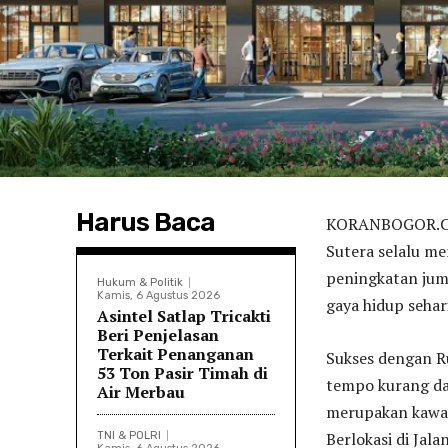
Harus Baca
KORANBOGOR.COM
Sutera selalu me
peningkatan jum
Hukum & Politik
Kamis, 6 Agustus 2026
gaya hidup sehari
Asintel Satlap Tricakti
Beri Penjelasan
Terkait Penanganan
Sukses dengan R
53 Ton Pasir Timah di
tempo kurang da
Air Merbau
merupakan kawas
Berlokasi di Jala
TNI & POLRI