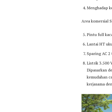
Menghadap ke
Area komersial 
Pintu full ka
Lantai HT uk
Sparing AC 2 t
Listrik 3.500 
Dipasarkan de
kemudahan car
kerjasama de