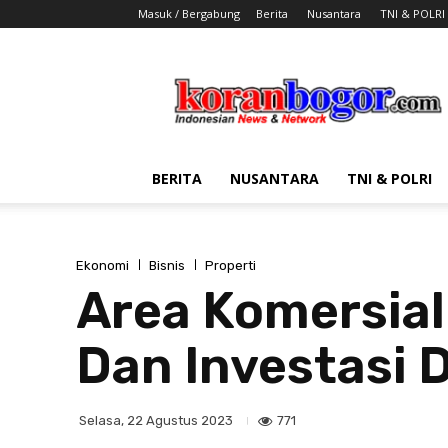
Masuk / Bergabung
Berita
Nusantara
TNI & POLRI
Koran
Bogor
BERITA
NUSANTARA
TNI & POLRI
Ekonomi
Bisnis
Properti
Area Komersial
Dan Investasi 
771
Selasa, 22 Agustus 2023