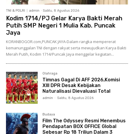
TNI & POLRI
admin
-
Sabtu, 8 Agustus 2026
Kodim 1714/PJ Gelar Karya Bakti Merah
Putih SMP Negeri 1 Mulia Kab. Puncak
Jaya
KORANBOGOR.com,PUNCAK JAYA-Dalam rangka mempererat
kemanunggalan TNI dengan rakyat serta mewujudkan Karya Bakti
Merah Putih, Kodim 1714/Puncak Jaya menggelar kegiatan...
Olahraga
Timnas Gagal Di AFF 2026,Komisi
XIII DPR Desak Kebijakan
Naturalisasi Dievaluasi Total
admin
-
Sabtu, 8 Agustus 2026
Budaya
Film The Odyssey Resmi Menembus
Pendapatan BOX OFFICE Global
Sebesar Rp 18 Triliun Dalam 3