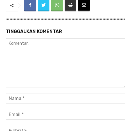
TINGGALKAN KOMENTAR
Komentar:
Na
Ema
Web