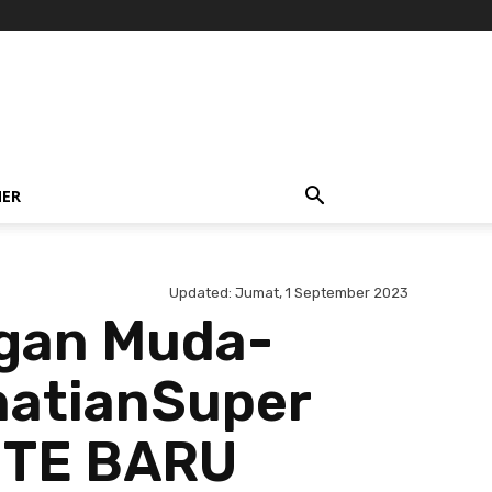
NER
Updated:
Jumat, 1 September 2023
ngan Muda-
hatianSuper
UTE BARU