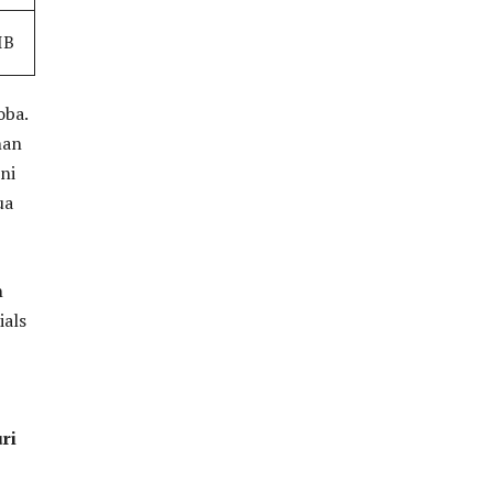
IB
oba.
nan
ni
ua
n
ials
ri