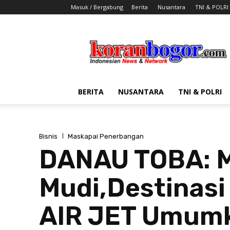
Masuk / Bergabung
Berita
Nusantara
TNI & POLRI
Koran
Bogor
BERITA
NUSANTARA
TNI & POLRI
Bisnis
Maskapai Penerbangan
DANAU TOBA: M
Mudi,Destinasi
AIR JET Umum