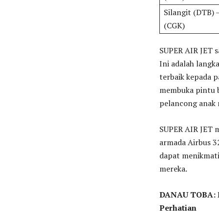
Silangit (DTB) 
(CGK)
SUPER AIR JET s
Ini adalah lang
terbaik kepada p
membuka pintu b
pelancong anak
SUPER AIR JET m
armada Airbus 32
dapat menikmati
mereka.
DANAU TOBA: M
Perhatian