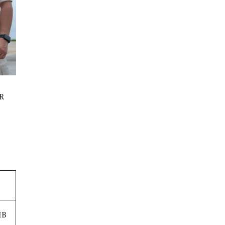
ER
IB