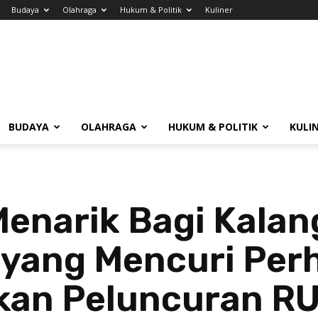
Budaya
Olahraga
Hukum & Politik
Kuliner
BUDAYA
OLAHRAGA
HUKUM & POLITIK
KULI
enarik Bagi Kala
 yang Mencuri Per
kan Peluncuran R