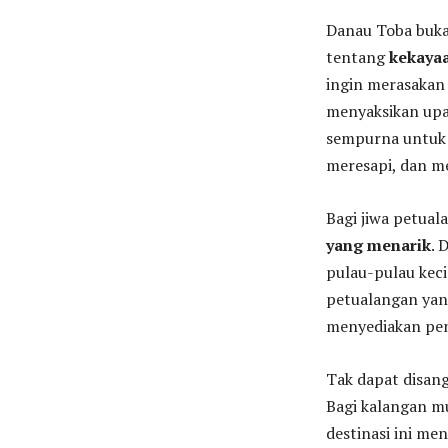
Danau Toba buka
tentang
kekayaa
ingin merasakan 
menyaksikan upa
sempurna untuk 
meresapi, dan m
Bagi jiwa petua
yang menarik
. 
pulau-pulau keci
petualangan yang
menyediakan pen
Tak dapat disan
Bagi kalangan m
destinasi ini m