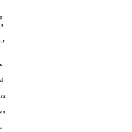
ng
an
ar,
s
si
ru.
an.
sa