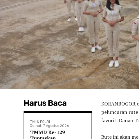
Harus Baca
KORANBOGOR,co
peluncuran rute
favorit, Danau T
TNI & POLRI
Jumat, 7 Agustus 2026
TMMD Ke-129
Rute ini akan me
Tuntaskan