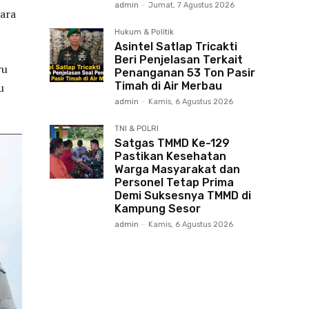
admin
-
Jumat, 7 Agustus 2026
ara
Hukum & Politik
Asintel Satlap Tricakti
Beri Penjelasan Terkait
ru
Penanganan 53 Ton Pasir
Timah di Air Merbau
u
admin
-
Kamis, 6 Agustus 2026
TNI & POLRI
Satgas TMMD Ke-129
Pastikan Kesehatan
Warga Masyarakat dan
Personel Tetap Prima
Demi Suksesnya TMMD di
Kampung Sesor
admin
-
Kamis, 6 Agustus 2026