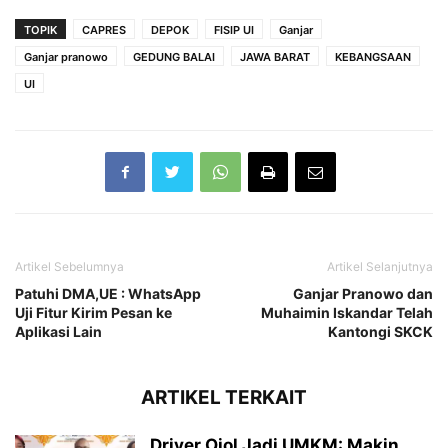
TOPIK
CAPRES
DEPOK
FISIP UI
Ganjar
Ganjar pranowo
GEDUNG BALAI
JAWA BARAT
KEBANGSAAN
UI
Artikel Sebelumnya
Artikel Selanjutnya
Patuhi DMA,UE : WhatsApp
Ganjar Pranowo dan
Uji Fitur Kirim Pesan ke
Muhaimin Iskandar Telah
Aplikasi Lain
Kantongi SKCK
ARTIKEL TERKAIT
Driver Ojol Jadi UMKM: Makin