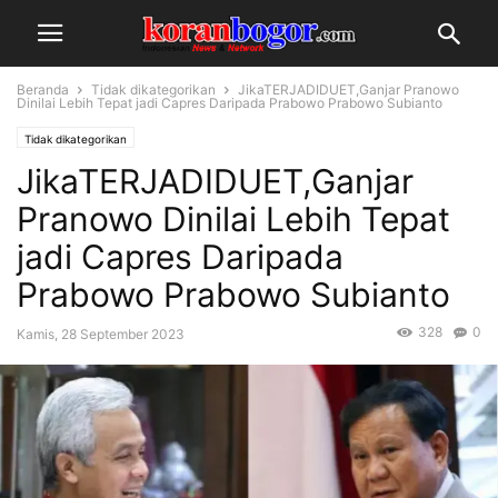
Beranda
Tidak dikategorikan
JikaTERJADIDUET,Ganjar Pranowo
Dinilai Lebih Tepat jadi Capres Daripada Prabowo Prabowo Subianto
Tidak dikategorikan
JikaTERJADIDUET,Ganjar
Pranowo Dinilai Lebih Tepat
jadi Capres Daripada
Prabowo Prabowo Subianto
328
0
Kamis, 28 September 2023