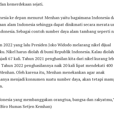
dan kemerdekaan sejati.
esia ke depan menurut Menhan yaitu bagaimana Indonesia d
aan alam Indonesia sehingga dapat dinikmati secara merata u
ndonesia. Sebagai contoh sumber daya alam tambang seperti ni
n 2022 yang lalu Presiden Joko Widodo melarang nikel dijual
ku. Nikel harus diolah di bumi Republik Indonesia. Kalau diolah
jadi 67 kali. Tahun 2021 penghasilan kita dari nikel kurang leb
h. Tahun 2022 penghasilannya naik 20 kali lipat mendekati 400
h Menhan. Oleh karena itu, Menhan menekankan agar anak
 hanya menjadi konsumen suatu sumber daya, akan tetapi ma
n.
ndonesia yang membanggakan orangtua, bangsa dan rakyatmu,
Biro Humas Setjen Kemhan)