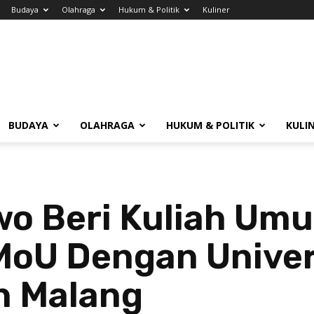
Budaya
Olahraga
Hukum & Politik
Kuliner
BUDAYA
OLAHRAGA
HUKUM & POLITIK
KULI
o Beri Kuliah Um
MoU Dengan Univer
 Malang