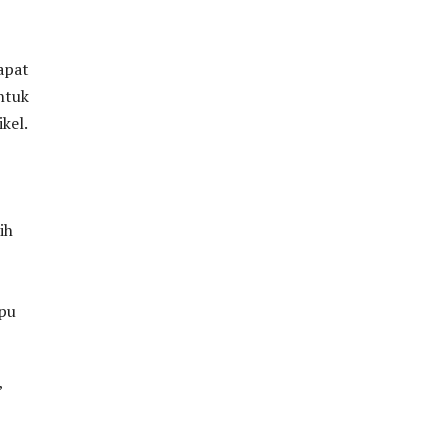
apat
ntuk
kel.
ih
mpu
”