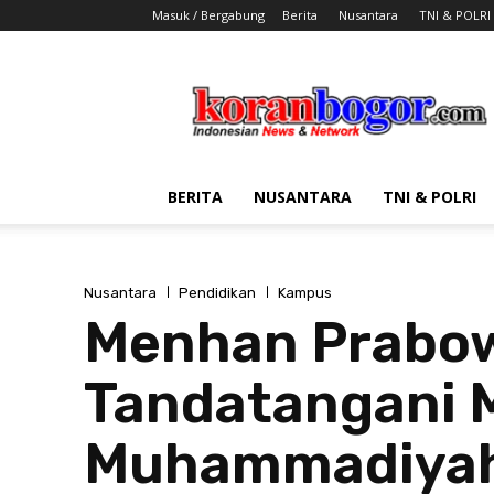
Masuk / Bergabung
Berita
Nusantara
TNI & POLRI
Koran
Bogor
BERITA
NUSANTARA
TNI & POLRI
Nusantara
Pendidikan
Kampus
Menhan Prabow
Tandatangani 
Muhammadiyah