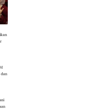
ikan
r
MM
k dan
asi
aan