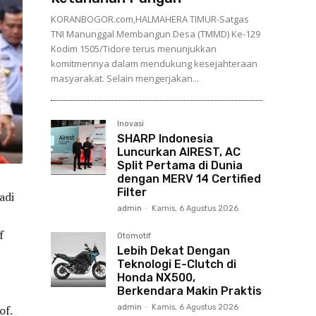
KORANBOGOR.com,HALMAHERA TIMUR-Satgas
TNI Manunggal Membangun Desa (TMMD) Ke-129
Kodim 1505/Tidore terus menunjukkan
komitmennya dalam mendukung kesejahteraan
masyarakat. Selain mengerjakan...
Inovasi
SHARP Indonesia
Luncurkan AIREST, AC
Split Pertama di Dunia
dengan MERV 14 Certified
Filter
adi
admin
-
Kamis, 6 Agustus 2026
f
Otomotif
Lebih Dekat Dengan
Teknologi E-Clutch di
Honda NX500,
Berkendara Makin Praktis
admin
-
Kamis, 6 Agustus 2026
of.