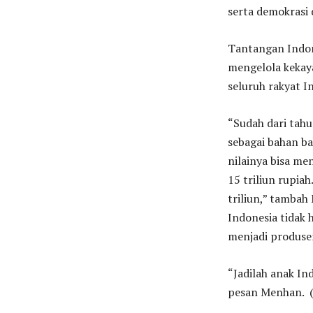
serta demokrasi 
Tantangan Indon
mengelola kekay
seluruh rakyat I
“Sudah dari tahu
sebagai bahan ba
nilainya bisa men
15 triliun rupia
triliun,” tamba
Indonesia tidak
menjadi produse
“Jadilah anak I
pesan Menhan. (