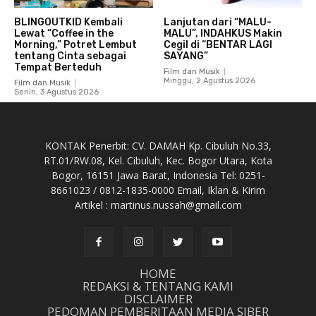
BLINGOUTKID Kembali
Lanjutan dari “MALU-
Lewat “Coffee in the
MALU”, INDAHKUS Makin
Morning,” Potret Lembut
Cegil di “BENTAR LAGI
tentang Cinta sebagai
SAYANG”
Tempat Berteduh
Film dan Musik
Minggu, 2 Agustus 2026
Film dan Musik
Senin, 3 Agustus 2026
KONTAK Penerbit: CV. DAMAH Kp. Cibuluh No.33,
RT.01/RW.08, Kel. Cibuluh, Kec. Bogor Utara, Kota
Bogor, 16151 Jawa Barat, Indonesia Tel: 0251-
8661023 / 0812-1835-0000 Email, Iklan & Kirim
Artikel : martinus.nussah@gmail.com
HOME
REDAKSI & TENTANG KAMI
DISCLAIMER
PEDOMAN PEMBERITAAN MEDIA SIBER