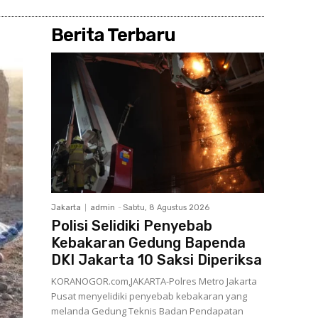
Berita Terbaru
Jakarta
admin
-
Sabtu, 8 Agustus 2026
Polisi Selidiki Penyebab
Kebakaran Gedung Bapenda
DKI Jakarta 10 Saksi Diperiksa
KORANOGOR.com,JAKARTA-Polres Metro Jakarta
Pusat menyelidiki penyebab kebakaran yang
melanda Gedung Teknis Badan Pendapatan