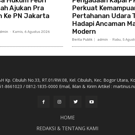
sa Hukum Febri
Pengadaan Kapal P
ah Ajukan Pra
Perkuat Kemampua
n Ke PN Jakarta
Pertahanan Udara 
Hadapi Ancaman Ma
Modern
dmin
-
Kamis, 6 Agustus 2026
Berita Publik
admin
-
Rabu, 5 Agus
Kp. Cibuluh No.33, RT.01/RW.08, Kel. Cibuluh, Kec. Bogor Utara, K
51-8661023 / 0812-1835-0000 Email, Iklan & Kirim Artikel : martinu
HOME
REDAKSI & TENTANG KAMI