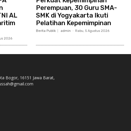
PA
Perkuat Kepemimpinan
n
Perempuan, 30 Guru SMA-
TNI AL
SMK di Yogyakarta Ikuti
ritim
Pelatihan Kepemimpinan
Berita Publik
admin
-
Rabu, 5 Agustus 2026
tus 2026
ota Bogor, 16151 Jawa Barat,
s.nussah@gmail.com