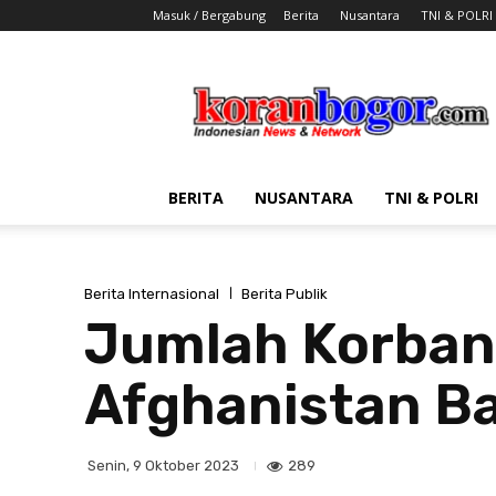
Masuk / Bergabung
Berita
Nusantara
TNI & POLRI
Koran
Bogor
BERITA
NUSANTARA
TNI & POLRI
Berita Internasional
Berita Publik
Jumlah Korban
Afghanistan B
289
Senin, 9 Oktober 2023