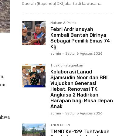
Daerah (Bapenda) DKI Jakarta di kawasan...
Hukum & Politik
Febri Ardriansyah
Kembali Bantah Dirinya
Sebagai Pemilik Emas 74
Kg
admin
-
Sabtu, 8 Agustus 2026
Tidak dikategorikan
Kolaborasi Lanud
n,
Sjamsudin Noor dan BRI
Wujudkan Generasi
lam
Hebat, Renovasi TK
Angkasa 2 Hadirkan
Harapan bagi Masa Depan
Anak
admin
-
Sabtu, 8 Agustus 2026
bahwa
TNI & POLRI
TMMD Ke-129 Tuntaskan