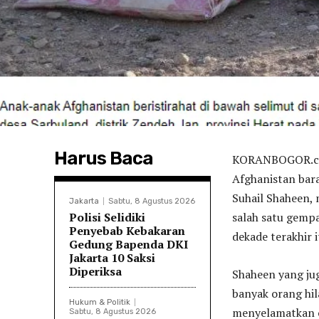
Harus Baca
KORANBOGOR.com
Afghanistan bara
Suhail Shaheen,
Jakarta
Sabtu, 8 Agustus 2026
Polisi Selidiki
salah satu gemp
Penyebab Kebakaran
dekade terakhir i
Gedung Bapenda DKI
Jakarta 10 Saksi
Diperiksa
Shaheen yang jug
banyak orang hi
Hukum & Politik
menyelamatkan o
Sabtu, 8 Agustus 2026