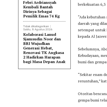
Febri Ardriansyah
berkekuatan 6,3 
Kembali Bantah
Dirinya Sebagai
Pemilik Emas 74 Kg
“Ada kebutuhan 
daerah yang dil
Tidak dikategorikan
setempat untuk
Sabtu, 8 Agustus 2026
Kolaborasi Lanud
kepada Al Jazeer
Sjamsudin Noor dan
BRI Wujudkan
Generasi Hebat,
Sebelumnya, Abd
Renovasi TK Angkasa
Kebudayaan, men
2 Hadirkan Harapan
bagi Masa Depan Anak
bumi dan gempa 
“Sekitar enam de
reruntuhan,” ka
Otoritas bencan
gempa bumi tela