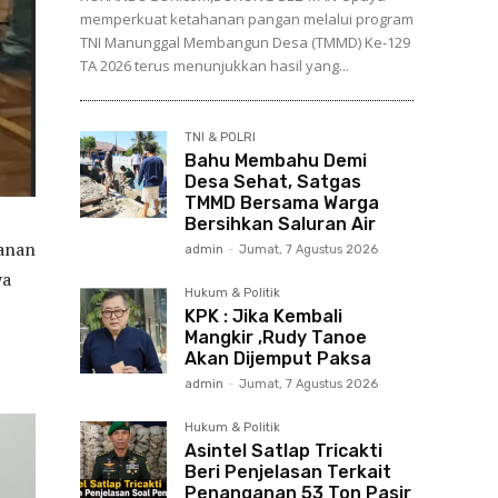
memperkuat ketahanan pangan melalui program
TNI Manunggal Membangun Desa (TMMD) Ke-129
TA 2026 terus menunjukkan hasil yang...
TNI & POLRI
Bahu Membahu Demi
Desa Sehat, Satgas
TMMD Bersama Warga
Bersihkan Saluran Air
anan
admin
-
Jumat, 7 Agustus 2026
ya
Hukum & Politik
KPK : Jika Kembali
Mangkir ,Rudy Tanoe
Akan Dijemput Paksa
admin
-
Jumat, 7 Agustus 2026
Hukum & Politik
Asintel Satlap Tricakti
Beri Penjelasan Terkait
Penanganan 53 Ton Pasir