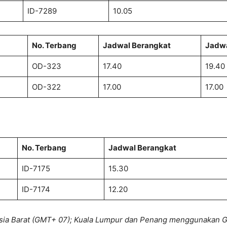
ID-7289
10.05
No. Terbang
Jadwal Berangkat
Jadwa
OD-323
17.40
19.40
OD-322
17.00
17.00
No. Terbang
Jadwal Berangkat
ID-7175
15.30
ID-7174
12.20
esia Barat (GMT+ 07); Kuala Lumpur dan Penang menggunakan