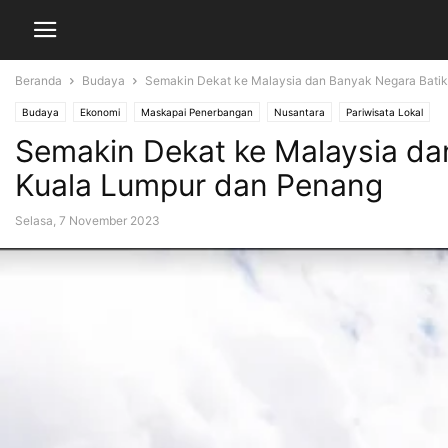
Beranda
Budaya
Semakin Dekat ke Malaysia dan Banyak Negara Batik
Budaya
Ekonomi
Maskapai Penerbangan
Nusantara
Pariwisata Lokal
Semakin Dekat ke Malaysia da
Kuala Lumpur dan Penang
Selasa, 7 November 2023