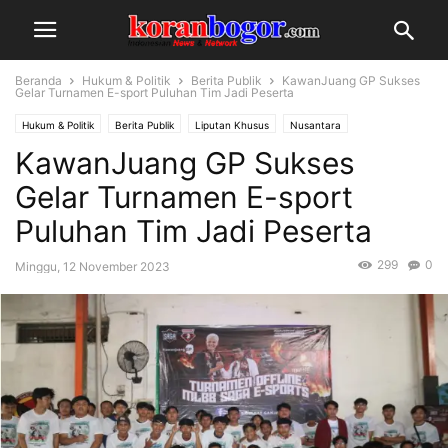
Beranda
Hukum & Politik
Berita Publik
KawanJuang GP Sukses
Gelar Turnamen E-sport Puluhan Tim Jadi Peserta
Hukum & Politik
Berita Publik
Liputan Khusus
Nusantara
KawanJuang GP Sukses
Gelar Turnamen E-sport
Puluhan Tim Jadi Peserta
299
0
Minggu, 12 November 2023