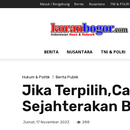
Masuk / Bergabung
Berita
Nusantara
TNI & POLRI
Koran
Bogor
BERITA
NUSANTARA
TNI & POLRI
Hukum & Politik
Berita Publik
Jika Terpilih,
Sejahterakan 
288
Jumat, 17 November 2023