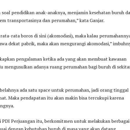
 soal pendidikan anak-anaknya, menjamin kesehatan buruh d
tem transportasinya dan perumahan,” kata Ganjar.
rata-rata boros di sini (akomodasi), maka kalau perumahanny
nawa dekat pabrik, maka akan mengurangi akomodasi,” imbuhn
kapkan pengalaman ketika ada yang akan membuat kawasan
lalu mengusulkan adanya ruang perumahan bagi buruh di sekita
ebelahnya ada satu space untuk perumahan, jadi orang tinggal
hemat. Maka pendapatan itu akan makin bisa tercukupi karena
rangnya.
si PDI Perjuangan itu, berkomitmen untuk melakukan berbagai
esuai dengan kebutuhan buruh di masa yang akan datang.