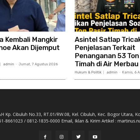
ka Kembali Mangkir
Asintel Satlap Tricak
noe Akan Dijemput
Penjelasan Terkait
Penanganan 53 Ton 
Timah di Air Merbau
admin
-
Jumat, 7 Agustus 2026
Hukum & Politik
admin
-
Kamis, 6 
Kp. Cibuluh No.33, RT.01/RW.08, Kel. Cibuluh, Kec. Bogor Utara, K
51-8661023 / 0812-1835-0000 Email, Iklan & Kirim Artikel : martinu