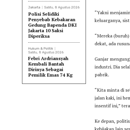
Jakarta
Sabtu, 8 Agustus 2026
“Yakni menjamin
Polisi Selidiki
Penyebab Kebakaran
keluarganya, sis
Gedung Bapenda DKI
Jakarta 10 Saksi
“Mereka (buruh) 
Diperiksa
dekat, ada rusu
Hukum & Politik
Sabtu, 8 Agustus 2026
Febri Ardriansyah
Ganjar mengung
Kembali Bantah
industri. Dia se
Dirinya Sebagai
pabrik.
Pemilik Emas 74 Kg
“Kita minta di s
jalan kaki, ini 
insentif ini,” te
Ke depan, politi
kebijakan lain s