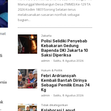
Manunggal Membangun Desa (TMMD) Ke-129 TA
2026 Kodim 1807/Sorong Selatan terus
melaksanakan sasaran nonfisik sebagai
bagian...
Jakarta
Polisi Selidiki Penyebab
Kebakaran Gedung
Bapenda DKI Jakarta 10
Saksi Diperiksa
di
admin
-
Sabtu, 8 Agustus 2026
Hukum & Politik
Febri Ardriansyah
Kembali Bantah Dirinya
esia
Sebagai Pemilik Emas 74
Kg
admin
-
Sabtu, 8 Agustus 2026
ak
Tidak dikategorikan
.
Kolaborasi Lanud