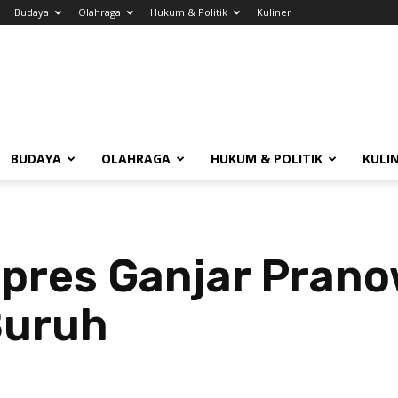
Budaya
Olahraga
Hukum & Politik
Kuliner
BUDAYA
OLAHRAGA
HUKUM & POLITIK
KULI
Capres Ganjar Pran
Buruh