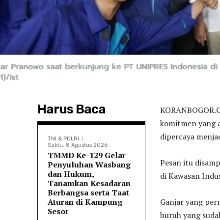
Harus Baca
KORANBOGOR.CO
komitmen yang ak
dipercaya menjad
TNI & POLRI
Sabtu, 8 Agustus 2026
TMMD Ke-129 Gelar
Pesan itu disam
Penyuluhan Wasbang
dan Hukum,
di Kawasan Indus
Tanamkan Kesadaran
Berbangsa serta Taat
Aturan di Kampung
Ganjar yang per
Sesor
buruh yang sudah