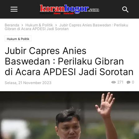
Beranda
Hukum & Politik
Jubir Capres Anies Baswedan : Perilaku
Gibran di Acara APDESI Jadi Sorotan
Hukum & Politik
Jubir Capres Anies
Baswedan : Perilaku Gibran
di Acara APDESI Jadi Sorotan
271
0
Selasa, 21 November 2023