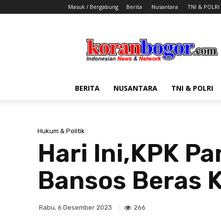
Masuk / Bergabung
Berita
Nusantara
TNI & POLRI
Koran
Bogor
BERITA
NUSANTARA
TNI & POLRI
Hukum & Politik
Hari Ini,KPK Pa
Bansos Beras 
266
Rabu, 6 Desember 2023