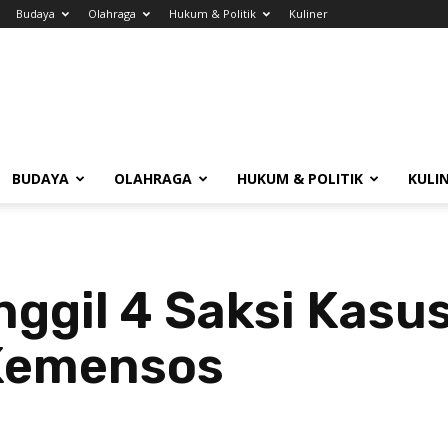
Budaya
Olahraga
Hukum & Politik
Kuliner
BUDAYA
OLAHRAGA
HUKUM & POLITIK
KULI
nggil 4 Saksi Kasu
Kemensos