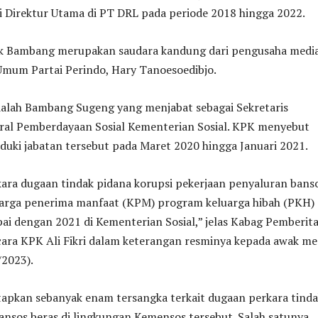
i Direktur Utama di PT DRL pada periode 2018 hingga 2022.
k Bambang merupakan saudara kandung dari pengusaha medi
Umum Partai Perindo, Hary Tanoesoedibjo.
adalah Bambang Sugeng yang menjabat sebagai Sekretaris
eral Pemberdayaan Sosial Kementerian Sosial. KPK menyebut
ki jabatan tersebut pada Maret 2020 hingga Januari 2021.
kara dugaan tindak pidana korupsi pekerjaan penyaluran bans
uarga penerima manfaat (KPM) program keluarga hibah (PKH)
ai dengan 2021 di Kementerian Sosial,” jelas Kabag Pemberit
icara KPK Ali Fikri dalam keterangan resminya kepada awak me
/2023).
apkan sebanyak enam tersangka terkait dugaan perkara tind
ansos beras di lingkungan Kemensos tersebut. Salah satunya