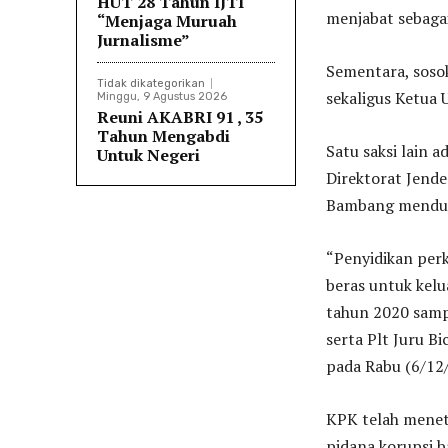
HUT 28 Tahun IJTI
menjabat sebaga
“Menjaga Muruah
Jurnalisme”
Sementara, soso
Tidak dikategorikan
sekaligus Ketua 
Minggu, 9 Agustus 2026
Reuni AKABRI 91 , 35
Tahun Mengabdi
Satu saksi lain 
Untuk Negeri
Direktorat Jend
Bambang mendudu
“Penyidikan per
beras untuk kel
tahun 2020 samp
serta Plt Juru B
pada Rabu (6/12
KPK telah menet
pidana korupsi b