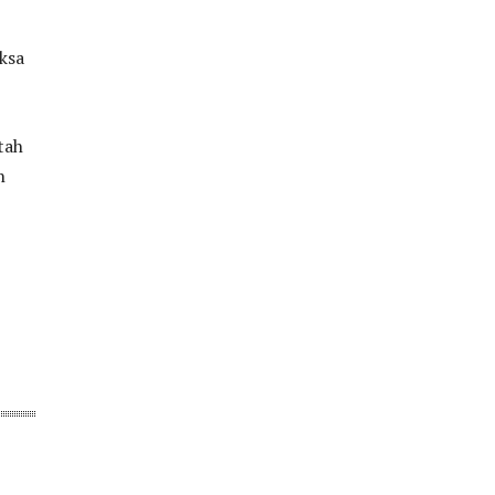
ksa
tah
n