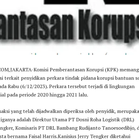
M,JAKARTA-Komisi Pemberantasan Korupsi (KPK) memang
i terkait penyidikan perkara tindak pidana korupsi bantuan so
ada Rabu (6/12/2023). Perkara tersebut terjadi di lingkungan
al pada periode 2020 hingga 2021 lalu.
saksi yang telah dijadwalkan diperiksa oleh penyidik, merupak
tiganya adalah Direktur Utama PT Dosni Roha Logistik (DRL)
Tengker, Komisaris PT DRL Bambang Rudijanto Tanoesoedibjo, 
ta bernama Faisal Harris.Kanisius Jerry Tengker diketahui