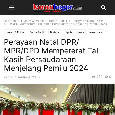
Beranda
Hukum & Politik
Berita Publik
Perayaan Natal DPR/
MPR/DPD Mempererat Tali Kasih Persaudaraan Menjelang Pemilu 2024
Hukum & Politik
Berita Publik
Budaya
Liputan Khusus
Nusantara
Perayaan Natal DPR/
MPR/DPD Mempererat Tali
Kasih Persaudaraan
Menjelang Pemilu 2024
279
0
Kamis, 7 Desember 2023