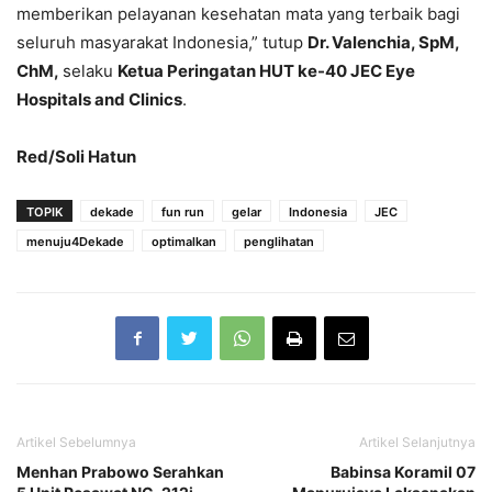
memberikan pelayanan kesehatan mata yang terbaik bagi
seluruh masyarakat Indonesia,” tutup
Dr. Valenchia, SpM,
ChM,
selaku
Ketua Peringatan HUT ke-40 JEC Eye
Hospitals and Clinics
.
Red/Soli Hatun
TOPIK
dekade
fun run
gelar
Indonesia
JEC
menuju4Dekade
optimalkan
penglihatan
Artikel Sebelumnya
Artikel Selanjutnya
Menhan Prabowo Serahkan
Babinsa Koramil 07