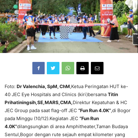
Foto:
Dr Valenchia, SpM, ChM
,Ketua Peringatan HUT ke-
40 JEC Eye Hospitals and Clinics (kiri)bersama
Titin
Prihatiningsih,SE,MARS,CMA,
Direktur Kepatuhan & HC
JEC Group pada saat flag-off JEC
“Fun Run 4.0K”
,di Bogor
pada Minggu (10/12).Kegiatan JEC
“Fun Run
4.0K”
dilangsungkan di area Amphitheater,Taman Budaya
Sentul,Bogor dengan rute sejauh empat kilometer yang