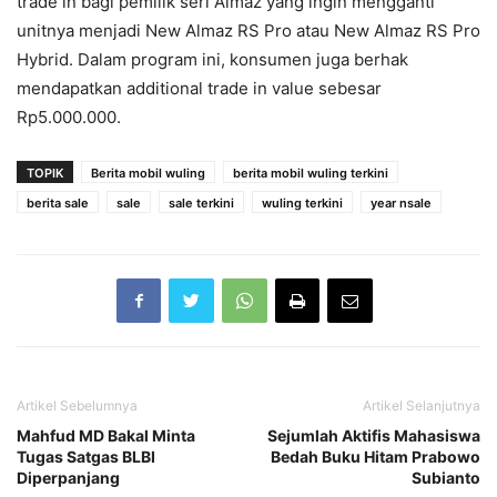
trade in bagi pemilik seri Almaz yang ingin mengganti
unitnya menjadi New Almaz RS Pro atau New Almaz RS Pro
Hybrid. Dalam program ini, konsumen juga berhak
mendapatkan additional trade in value sebesar
Rp5.000.000.
TOPIK
Berita mobil wuling
berita mobil wuling terkini
berita sale
sale
sale terkini
wuling terkini
year nsale
Artikel Sebelumnya
Artikel Selanjutnya
Mahfud MD Bakal Minta
Sejumlah Aktifis Mahasiswa
Tugas Satgas BLBI
Bedah Buku Hitam Prabowo
Diperpanjang
Subianto