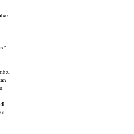
n
mbar
re”
ombol
kan
an
di
kan