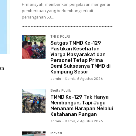
Firmansyah, memberikan penjelasan mengenai
pemberitaan yang berkembang terkait
penanganan 53...
TNI & POLRI
Satgas TMMD Ke-129
Pastikan Kesehatan
Warga Masyarakat dan
Personel Tetap Prima
Demi Suksesnya TMMD di
an
Kampung Sesor
admin
-
Kamis, 6 Agustus 2026
Berita Publik
n
TMMD Ke-129 Tak Hanya
Membangun, Tapi Juga
Menanam Harapan Melalui
Ketahanan Pangan
admin
-
Kamis, 6 Agustus 2026
Inovasi