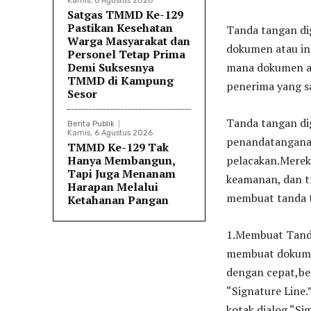
Kamis, 6 Agustus 2026
Satgas TMMD Ke-129
Pastikan Kesehatan
Tanda tangan dig
Warga Masyarakat dan
dokumen atau inf
Personel Tetap Prima
Demi Suksesnya
mana dokumen ata
TMMD di Kampung
penerima yang s
Sesor
Tanda tangan di
Berita Publik
Kamis, 6 Agustus 2026
penandatanganan
TMMD Ke-129 Tak
Hanya Membangun,
pelacakan.Merek
Tapi Juga Menanam
keamanan, dan tr
Harapan Melalui
membuat tanda t
Ketahanan Pangan
1.Membuat Tanda 
membuat dokumen
dengan cepat,ber
“Signature Line.
kotak dialog “Si