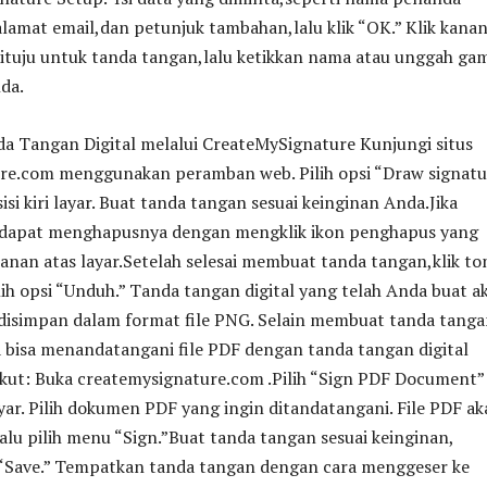
lamat email,dan petunjuk tambahan,lalu klik “OK.” Klik kana
dituju untuk tanda tangan,lalu ketikkan nama atau unggah ga
da.
a Tangan Digital melalui CreateMySignature Kunjungi situs
re.com menggunakan peramban web. Pilih opsi “Draw signatu
sisi kiri layar. Buat tanda tangan sesuai keinginan Anda.Jika
 dapat menghapusnya dengan mengklik ikon penghapus yang
kanan atas layar.Setelah selesai membuat tanda tangan,klik t
ih opsi “Unduh.” Tanda tangan digital yang telah Anda buat a
 disimpan dalam format file PNG. Selain membuat tanda tang
a bisa menandatangani file PDF dengan tanda tangan digital
kut: Buka createmysignature.com .Pilih “Sign PDF Document” 
yar. Pilih dokumen PDF yang ingin ditandatangani. File PDF a
lalu pilih menu “Sign.”Buat tanda tangan sesuai keinginan,
“Save.” Tempatkan tanda tangan dengan cara menggeser ke