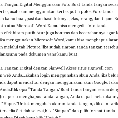
 Tangan Digital Menggunakan Foto Buat tanda tangan seca
kertas,usahakan menggunakan kertas putih polos.Foto tanda
h kamu buat,pastikan hasil fotonya jelas,terang,dan tajam. B
 foto atau Microsoft Word.Kamu bisa mengedit foto tanda
 efek hitam putih.Atur juga kontras dan kecerahannya agar l
. Jika menggunakan Microsoft Word,kamu bisa menghapus latar
n melalui tab Picture.Jika sudah,simpan tanda tangan tersebu
langsung pada dokumen yang kamu buat.
 Tangan Digital dengan Signwell Akses situs signwell.com
n web Anda.Lakukan login menggunakan akun Anda.Jika belu
nda dapat mendaftar dengan menggunakan akun Google. Isik
nda.Klik opsi “Tanda Tangan.”Buat tanda tangan sesuai den
.Jika perlu menghapus tanda tangan, Anda dapat melakukann
 “Hapus.”Untuk mengubah ukuran tanda tangan,klik dan tari
tersedia.Setelah selesai,klik “Simpan” dan pilih format tanda
ginkan.Di tab baru,klik “Unduh.”