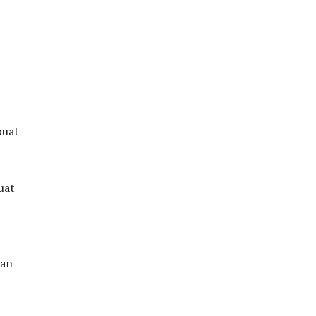
buat
uat
kan