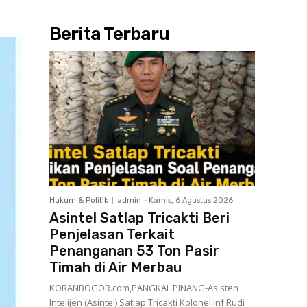
Berita Terbaru
Hukum & Politik
admin
-
Kamis, 6 Agustus 2026
Asintel Satlap Tricakti Beri
Penjelasan Terkait
Penanganan 53 Ton Pasir
Timah di Air Merbau
KORANBOGOR.com,PANGKAL PINANG-Asisten
Intelijen (Asintel) Satlap Tricakti Kolonel Inf Rudi