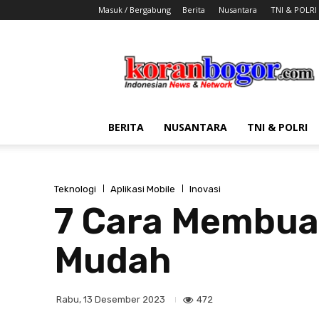
Masuk / Bergabung
Berita
Nusantara
TNI & POLRI
Koran
Bogor
BERITA
NUSANTARA
TNI & POLRI
Teknologi
Aplikasi Mobile
Inovasi
7 Cara Membuat
Mudah
472
Rabu, 13 Desember 2023