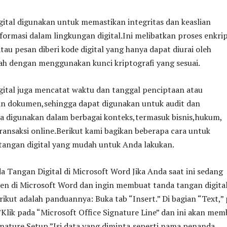
ital digunakan untuk memastikan integritas dan keaslian
ormasi dalam lingkungan digital.Ini melibatkan proses enkrip
u pesan diberi kode digital yang hanya dapat diurai oleh
ah dengan menggunakan kunci kriptografi yang sesuai.
gital juga mencatat waktu dan tanggal penciptaan atau
 dokumen,sehingga dapat digunakan untuk audit dan
a digunakan dalam berbagai konteks,termasuk bisnis,hukum,
ansaksi online.Berikut kami bagikan beberapa cara untuk
angan digital yang mudah untuk Anda lakukan.
Tangan Digital di Microsoft Word Jika Anda saat ini sedang
 di Microsoft Word dan ingin membuat tanda tangan digita
ikut adalah panduannya: Buka tab “Insert.” Di bagian “Text,” p
”Klik pada “Microsoft Office Signature Line” dan ini akan me
gnature Setup.”Isi data yang diminta,seperti nama penanda