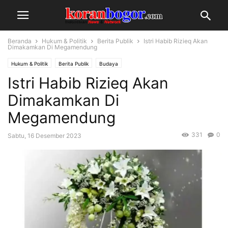
Beranda
Hukum & Politik
Berita Publik
Istri Habib Rizieq Akan
Dimakamkan Di Megamendung
Hukum & Politik
Berita Publik
Budaya
Istri Habib Rizieq Akan
Dimakamkan Di
Megamendung
331
0
Sabtu, 16 Desember 2023