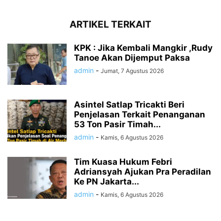
ARTIKEL TERKAIT
KPK : Jika Kembali Mangkir ,Rudy
Tanoe Akan Dijemput Paksa
admin
-
Jumat, 7 Agustus 2026
Asintel Satlap Tricakti Beri
Penjelasan Terkait Penanganan
53 Ton Pasir Timah...
admin
-
Kamis, 6 Agustus 2026
Tim Kuasa Hukum Febri
Adriansyah Ajukan Pra Peradilan
Ke PN Jakarta...
admin
-
Kamis, 6 Agustus 2026