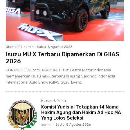
Otomotif
admin
-
Sabtu, 8 Agustus 2026
Isuzu MU X Terbaru Dipamerkan Di GIIAS
2026
KORANBOGOR.com,JAKARTA-PT Isuzu Astra Motor Indonesia
memamerkan Isuzu mu-X terbaru di ajang Gaikindo Indonesia
International Auto Show (GIIAS) 2026. Event...
Hukum & Politik
Komisi Yudisial Tetapkan 14 Nama
Hakim Agung dan Hakim Ad Hoc MA
Yang Lolos Seleksi
admin
-
Sabtu, 8 Agustus 2026