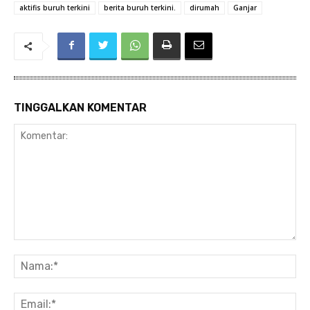
aktifis buruh terkini
berita buruh terkini.
dirumah
Ganjar
TINGGALKAN KOMENTAR
Komentar:
Na
Ema