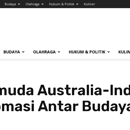
Budaya
Olahraga
Hukum & Politik
Kuliner
BUDAYA
OLAHRAGA
HUKUM & POLITIK
KULI
muda Australia-In
masi Antar Buday