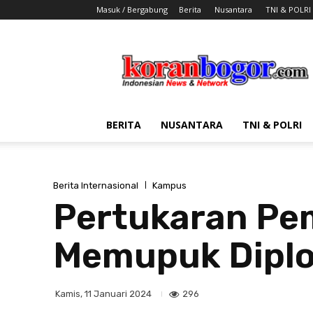
Masuk / Bergabung
Berita
Nusantara
TNI & POLRI
Koran
Bogor
BERITA
NUSANTARA
TNI & POLRI
Berita Internasional
Kampus
Pertukaran Pe
Memupuk Diplo
296
Kamis, 11 Januari 2024