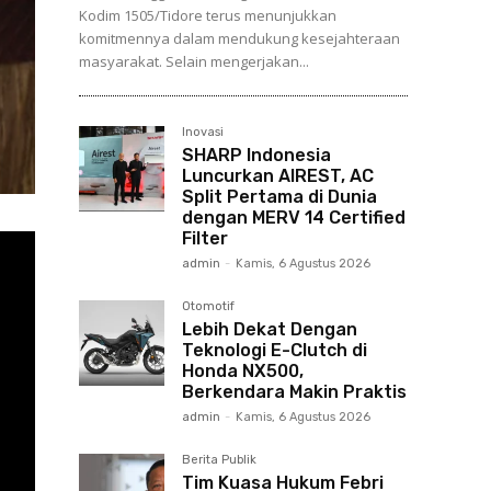
Kodim 1505/Tidore terus menunjukkan
komitmennya dalam mendukung kesejahteraan
masyarakat. Selain mengerjakan...
Inovasi
SHARP Indonesia
Luncurkan AIREST, AC
Split Pertama di Dunia
dengan MERV 14 Certified
Filter
admin
-
Kamis, 6 Agustus 2026
Otomotif
Lebih Dekat Dengan
Teknologi E-Clutch di
Honda NX500,
Berkendara Makin Praktis
admin
-
Kamis, 6 Agustus 2026
Berita Publik
Tim Kuasa Hukum Febri