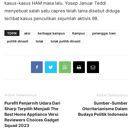
kasus-kasus HAM masa lalu. Yosep Januar Teddi
menyebuat salah satu capres telah lama disebut diduga
terlibat kasus penculikan sejumlah aktivis 98.
TOPIK
aksi
berbagai kampus
Kampus
pelanggar ham
politik dinasti
tolak
tolak politik dinasti
Artikel Sebelumnya
Artikel Selanjutnya
Purefit Penjernih Udara Dari
Sumber-Sumber
Sharp Terpilih Menjadi The
Otoritarianisme Dalam
Best Home Appliance Versi
Budaya Politik Indonesia
Reviewers Choices Gadget
Squad 2023