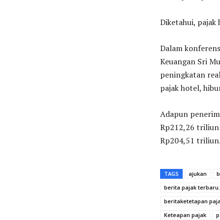
Diketahui, pajak
Dalam konferensi
Keuangan Sri Mu
peningkatan real
pajak hotel, hibu
Adapun penerima
Rp212,26 triliu
Rp204,51 triliun
TAGS
ajukan
b
berita pajak terbaru.
beritaketetapan paj
Keteapan pajak
p