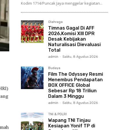
Kodim 1714/Puncak Jaya menggelar kegiatan...
Olahraga
Timnas Gagal Di AFF
2026,Komisi XIII DPR
Desak Kebijakan
Naturalisasi Dievaluasi
Total
admin
-
Sabtu, 8 Agustus 2026
Budaya
Film The Odyssey Resmi
Menembus Pendapatan
BOX OFFICE Global
HRI)
Sebesar Rp 18 Triliun
yang
Dalam 3 Minggu
admin
-
Sabtu, 8 Agustus 2026
TNI & POLRI
Wapang TNI Tinjau
Kesiapan Yonif TP di
amah