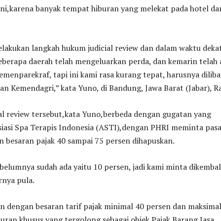
ini,karena banyak tempat hiburan yang melekat pada hotel da
lakukan langkah hukum judicial review dan dalam waktu deka
eberapa daerah telah mengeluarkan perda, dan kemarin telah 
emenparekraf, tapi ini kami rasa kurang tepat, harusnya dilib
n Kemendagri,” kata Yuno, di Bandung, Jawa Barat (Jabar), R
ial review tersebut,kata Yuno,berbeda dengan gugatan yang
siasi Spa Terapis Indonesia (ASTI),dengan PHRI meminta pasa
 besaran pajak 40 sampai 75 persen dihapuskan.
belumnya sudah ada yaitu 10 persen, jadi kami minta dikembal
arnya pula.
 dengan besaran tarif pajak minimal 40 persen dan maksimal
uran khusus yang tergolong sebagai objek Pajak Barang Jasa