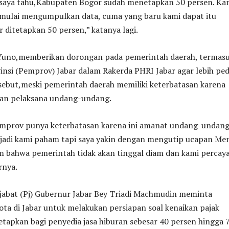
g saya tahu,Kabupaten Bogor sudah menetapkan 50 persen. Ka
 mulai mengumpulkan data, cuma yang baru kami dapat itu
ditetapkan 50 persen,” katanya lagi.
 Yuno,memberikan dorongan pada pemerintah daerah, termas
nsi (Pemprov) Jabar dalam Rakerda PHRI Jabar agar lebih ped
sebut,meski pemerintah daerah memiliki keterbatasan karena
an pelaksana undang-undang.
mprov punya keterbatasan karena ini amanat undang-undang
,jadi kami paham tapi saya yakin dengan mengutip ucapan Men
m bahwa pemerintah tidak akan tinggal diam dan kami percay
arnya.
abat (Pj) Gubernur Jabar Bey Triadi Machmudin meminta
ta di Jabar untuk melakukan persiapan soal kenaikan pajak
etapkan bagi penyedia jasa hiburan sebesar 40 persen hingga 