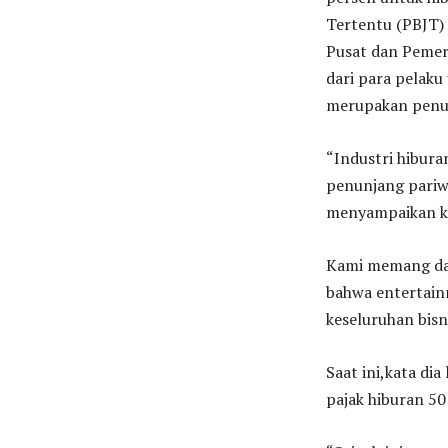
Tertentu (PBJT
Pusat dan Pemer
dari para pelaku
merupakan penun
“Industri hibura
penunjang pariwi
menyampaikan ku
Kami memang dar
bahwa entertainm
keseluruhan bisn
Saat ini,kata di
pajak hiburan 50