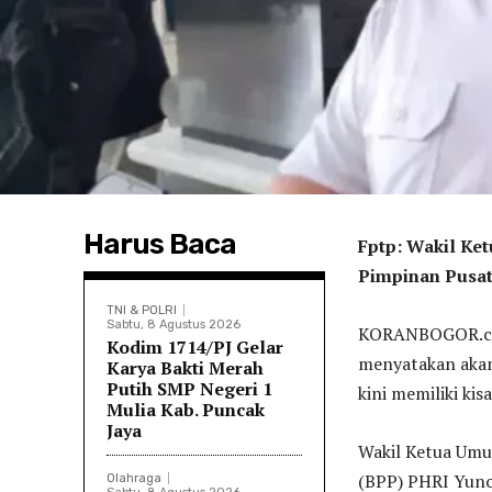
Harus Baca
Fptp: Wakil Ke
Pimpinan Pusat
TNI & POLRI
Sabtu, 8 Agustus 2026
KORANBOGOR.com
Kodim 1714/PJ Gelar
menyatakan akan 
Karya Bakti Merah
Putih SMP Negeri 1
kini memiliki ki
Mulia Kab. Puncak
Jaya
Wakil Ketua Umu
(BPP) PHRI Yuno
Olahraga