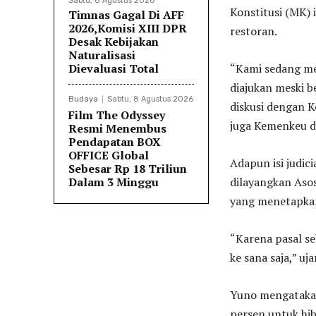
Sabtu, 8 Agustus 2026
Konstitusi (MK) 
Timnas Gagal Di AFF
2026,Komisi XIII DPR
restoran.
Desak Kebijakan
Naturalisasi
Dievaluasi Total
“Kami sedang me
diajukan meski b
Budaya
Sabtu, 8 Agustus 2026
diskusi dengan K
Film The Odyssey
juga Kemenkeu da
Resmi Menembus
Pendapatan BOX
OFFICE Global
Adapun isi judic
Sebesar Rp 18 Triliun
Dalam 3 Minggu
dilayangkan Aso
yang menetapkan
“Karena pasal se
ke sana saja,” uj
Yuno mengatakan
persen untuk hib