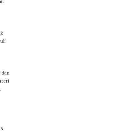
mi
uk
uli
 dan
teri
a
75