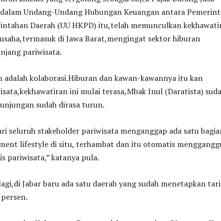
) dalam Undang-Undang Hubungan Keuangan antara Pemerint
intahan Daerah (UU HKPD) itu,telah memunculkan kekhawati
 usaha,termasuk di Jawa Barat,mengingat sektor hiburan
jang pariwisata.
n adalah kolaborasi.Hiburan dan kawan-kawannya itu kan
sata,kekhawatiran ini mulai terasa,Mbak Inul (Daratista) sud
njungan sudah dirasa turun.
i seluruh stakeholder pariwisata menganggap ada satu bagia
ent lifestyle di situ, terhambat dan itu otomatis menggangg
is pariwisata,” katanya pula.
a lagi,di Jabar baru ada satu daerah yang sudah menetapkan tari
 persen.