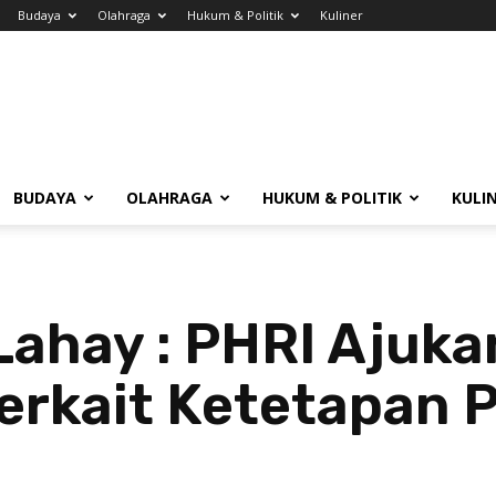
Budaya
Olahraga
Hukum & Politik
Kuliner
BUDAYA
OLAHRAGA
HUKUM & POLITIK
KULI
Lahay : PHRI Ajuka
erkait Ketetapan 