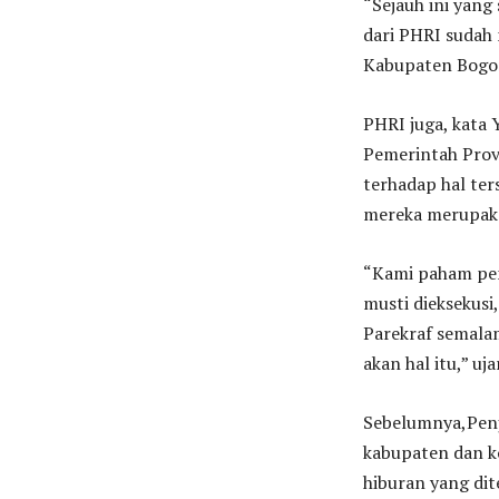
“Sejauh ini yan
dari PHRI sudah
Kabupaten Bogor 
PHRI juga, kata
Pemerintah Provi
terhadap hal ter
mereka merupak
“Kami paham pe
musti dieksekusi
Parekraf semala
akan hal itu,” uj
Sebelumnya,Penj
kabupaten dan ko
hiburan yang dit