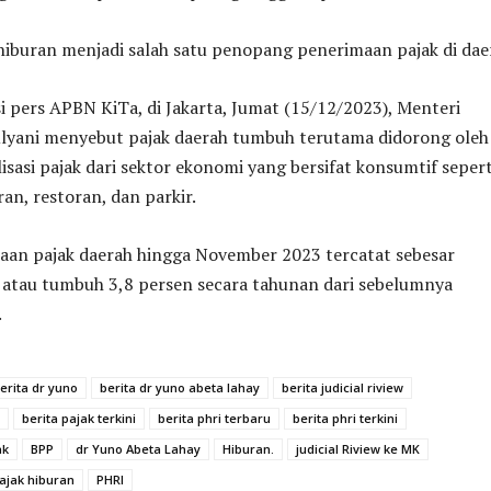
 hiburan menjadi salah satu penopang penerimaan pajak di dae
 pers APBN KiTa, di Jakarta, Jumat (15/12/2023), Menteri
lyani menyebut pajak daerah tumbuh terutama didorong oleh
isasi pajak dari sektor ekonomi yang bersifat konsumtif sepert
ran, restoran, dan parkir.
an pajak daerah hingga November 2023 tercatat sebesar
n atau tumbuh 3,8 persen secara tahunan dari sebelumnya
.
erita dr yuno
berita dr yuno abeta lahay
berita judicial riview
berita pajak terkini
berita phri terbaru
berita phri terkini
ak
BPP
dr Yuno Abeta Lahay
Hiburan.
judicial Riview ke MK
ajak hiburan
PHRI