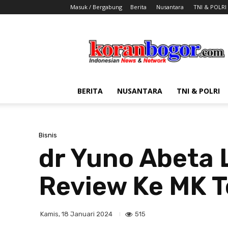
Masuk / Bergabung
Berita
Nusantara
TNI & POLRI
Koran
Bogor
BERITA
NUSANTARA
TNI & POLRI
Bisnis
dr Yuno Abeta 
Review Ke MK T
515
Kamis, 18 Januari 2024