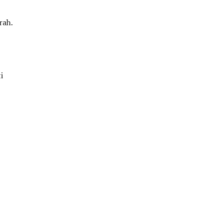
rah.
i