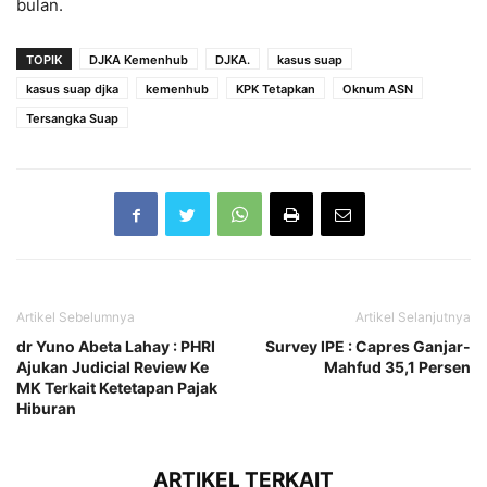
bulan.
TOPIK
DJKA Kemenhub
DJKA.
kasus suap
kasus suap djka
kemenhub
KPK Tetapkan
Oknum ASN
Tersangka Suap
Artikel Sebelumnya
Artikel Selanjutnya
dr Yuno Abeta Lahay : PHRI
Survey IPE : Capres Ganjar-
Ajukan Judicial Review Ke
Mahfud 35,1 Persen
MK Terkait Ketetapan Pajak
Hiburan
ARTIKEL TERKAIT