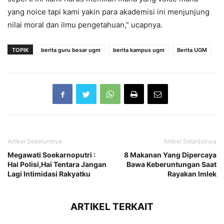
yang noice tapi kami yakin para akademisi ini menjunjung
nilai moral dan ilmu pengetahuan,” ucapnya.
TOPIK
berita guru besar ugm
berita kampus ugm
Berita UGM
Artikel Sebelumnya
Artikel Selanjutnya
Megawati Soekarnoputri :
8 Makanan Yang Dipercaya
Hai Polisi,Hai Tentara Jangan
Bawa Keberuntungan Saat
Lagi Intimidasi Rakyatku
Rayakan Imlek
ARTIKEL TERKAIT