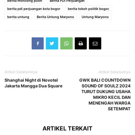
berita moncong putih
Berita PDI Perjuangan
berita pdi perjuangan kota bogor
berita tokoh politik bogor.
berita untung
Berita Untung Maryono
Untung Maryono
Artikel Sebelumnya
Artikel Selanjutnya
Shanghai Night di Novotel
GWK BALI COUNTDOWN
Jakarta Mangga Dua Square
SOUND OF SOULZ 2024
TURUT DUKUNG USAHA
MIKRO KECIL DAN
MENENGAH WARGA
SETEMPAT
ARTIKEL TERKAIT