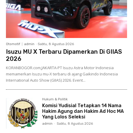
Otomotif
admin
-
Sabtu, 8 Agustus 2026
Isuzu MU X Terbaru Dipamerkan Di GIIAS
2026
KORANBOGOR.com,JAKARTA-PT Isuzu Astra Motor Indonesia
memamerkan Isuzu mu-X terbaru di ajang Gaikindo Indonesia
International Auto Show (GIIAS) 2026. Event...
Hukum & Politik
Komisi Yudisial Tetapkan 14 Nama
Hakim Agung dan Hakim Ad Hoc MA
Yang Lolos Seleksi
admin
-
Sabtu, 8 Agustus 2026