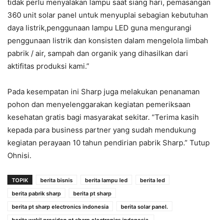
tidak perlu menyalakan lampu saat siang hari, pemasangan
360 unit solar panel untuk menyuplai sebagian kebutuhan
daya listrik,penggunaan lampu LED guna mengurangi
penggunaan listrik dan konsisten dalam mengelola limbah
pabrik / air, sampah dan organik yang dihasilkan dari
aktifitas produksi kami.”
Pada kesempatan ini Sharp juga melakukan penanaman
pohon dan menyelenggarakan kegiatan pemeriksaan
kesehatan gratis bagi masyarakat sekitar. “Terima kasih
kepada para business partner yang sudah mendukung
kegiatan perayaan 10 tahun pendirian pabrik Sharp.” Tutup
Ohnisi.
TOPIK
berita bisnis
berita lampu led
berita led
berita pabrik sharp
berita pt sharp
berita pt sharp electronics indonesia
berita solar panel.
berita wakil presiden pt sharp electronics indonesia.