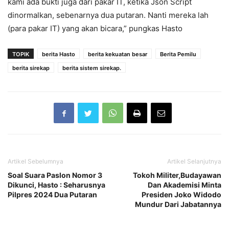
kami ada bukti juga dari pakar IT, ketika Json Script
dinormalkan, sebenarnya dua putaran. Nanti mereka lah
(para pakar IT) yang akan bicara,” pungkas Hasto
TOPIK
berita Hasto
berita kekuatan besar
Berita Pemilu
berita sirekap
berita sistem sirekap.
Artikel Sebelumnya
Artikel Selanjutnya
Soal Suara Paslon Nomor 3
Tokoh Militer,Budayawan
Dikunci, Hasto : Seharusnya
Dan Akademisi Minta
Pilpres 2024 Dua Putaran
Presiden Joko Widodo
Mundur Dari Jabatannya