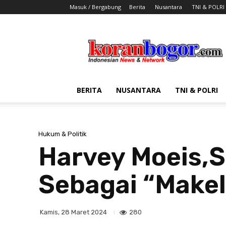
Masuk / Bergabung
Berita
Nusantara
TNI & POLRI
Koran
Bogor
BERITA
NUSANTARA
TNI & POLRI
Hukum & Politik
Harvey Moeis,
Sebagai “Makel
280
Kamis, 28 Maret 2024