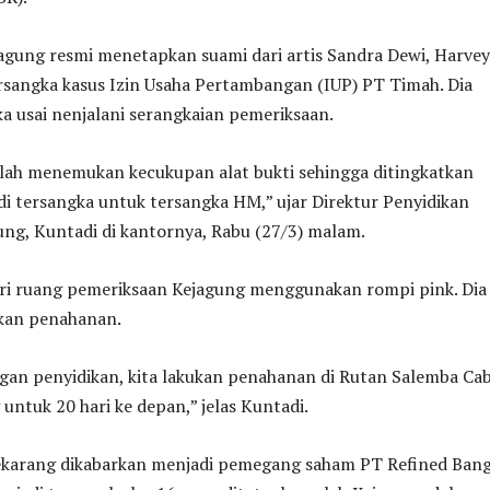
agung resmi menetapkan suami dari artis Sandra Dewi, Harvey
rsangka kasus Izin Usaha Pertambangan (IUP) PT Timah. Dia
a usai nenjalani serangkaian pemeriksaan.
elah menemukan kecukupan alat bukti sehingga ditingkatkan
i tersangka untuk tersangka HM,” ujar Direktur Penyidikan
ng, Kuntadi di kantornya, Rabu (27/3) malam.
ari ruang pemeriksaan Kejagung menggunakan rompi pink. Dia
akan penahanan.
gan penyidikan, kita lakukan penahanan di Rutan Salemba Ca
untuk 20 hari ke depan,” jelas Kuntadi.
sekarang dikabarkan menjadi pemegang saham PT Refined Ban