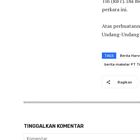
Tin (RBT). Dia m
perkara ini.
Atas perbuatannya
Undang-Undang T
TAGS
Berita Har
berita makelar PT 
Bagikan
TINGGALKAN KOMENTAR