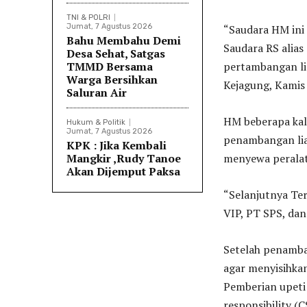
TNI & POLRI
Jumat, 7 Agustus 2026
“Saudara HM ini
Bahu Membahu Demi
Saudara RS alia
Desa Sehat, Satgas
TMMD Bersama
pertambangan lia
Warga Bersihkan
Kejagung, Kamis 
Saluran Air
HM beberapa ka
Hukum & Politik
Jumat, 7 Agustus 2026
penambangan liar
KPK : Jika Kembali
Mangkir ,Rudy Tanoe
menyewa peralat
Akan Dijemput Paksa
“Selanjutnya Te
VIP, PT SPS, dan
Setelah penamba
agar menyisihka
Pemberian upeti 
responsibility (C