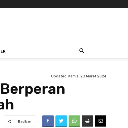
NER
Updated:
Kamis, 28 Maret 2024
 Berperan
ah
Bagikan