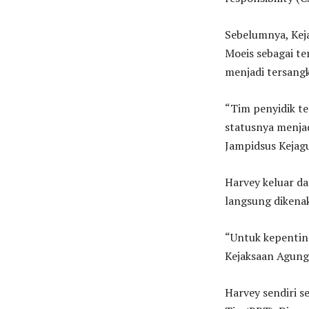
Sebelumnya, Kej
Moeis sebagai te
menjadi tersangk
“Tim penyidik t
statusnya menjad
Jampidsus Kejagu
Harvey keluar d
langsung diken
“Untuk kepentin
Kejaksaan Agung 
Harvey sendiri 