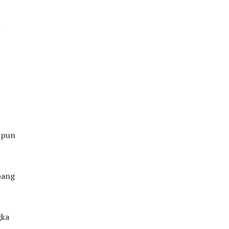
 pun
bang
gka