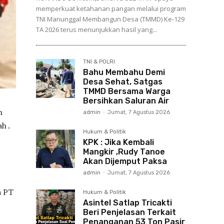
memperkuat ketahanan pangan melalui program
TNI Manunggal Membangun Desa (TMMD) Ke-129
TA 2026 terus menunjukkan hasil yang...
TNI & POLRI
Bahu Membahu Demi
Desa Sehat, Satgas
TMMD Bersama Warga
Bersihkan Saluran Air
n
admin
-
Jumat, 7 Agustus 2026
h .
Hukum & Politik
KPK : Jika Kembali
Mangkir ,Rudy Tanoe
Akan Dijemput Paksa
admin
-
Jumat, 7 Agustus 2026
a PT
Hukum & Politik
Asintel Satlap Tricakti
Beri Penjelasan Terkait
Penanganan 53 Ton Pasir