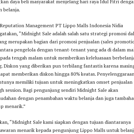
an daya beli masyarakat menjelang hari raya Idul Fitri deng
 belanja.
Reputation Management PT Lippo Malls Indonesia Nidia
takan, “Midnight Sale adalah salah satu strategi promosi d
yang merupakan bagian dari promosi penjualan (sales promotio
 antara pengelola dengan tenant-tenant yang ada di dalam ma
 pada tengah malam untuk memberikan keleluasaan berbelanj
 Diskon yang diberikan pun terbilang fantastis karena masin
apat memberikan diskon hingga 80% keatas. Penyelenggaraa
entunya memiliki tujuan untuk meningkatkan omset penjualan
 session. Bagi pengunjung sendiri Midnight Sale akan
udahan dengan penambahan waktu belanja dan juga tambah
up menarik.”
an, “Midnight Sale kami siapkan dengan tujuan diantaranya
waran menarik kepada pengunjung Lippo Malls untuk belanj