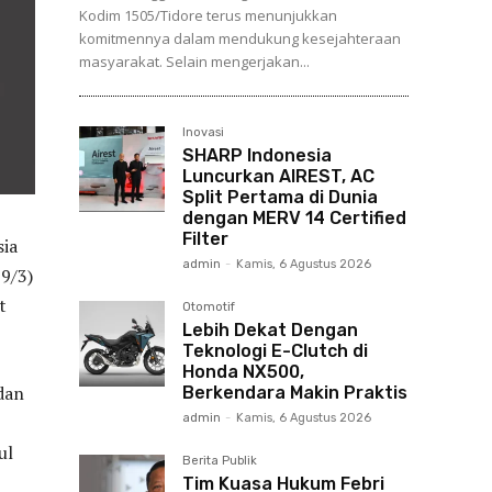
Kodim 1505/Tidore terus menunjukkan
komitmennya dalam mendukung kesejahteraan
masyarakat. Selain mengerjakan...
Inovasi
SHARP Indonesia
Luncurkan AIREST, AC
Split Pertama di Dunia
dengan MERV 14 Certified
Filter
ia
admin
-
Kamis, 6 Agustus 2026
29/3)
t
Otomotif
Lebih Dekat Dengan
Teknologi E-Clutch di
Honda NX500,
dan
Berkendara Makin Praktis
admin
-
Kamis, 6 Agustus 2026
ul
Berita Publik
Tim Kuasa Hukum Febri