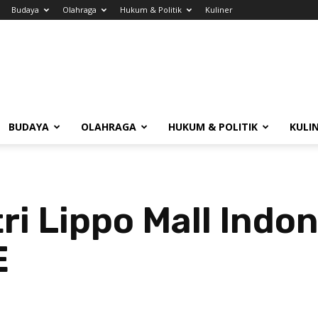
Budaya
Olahraga
Hukum & Politik
Kuliner
BUDAYA
OLAHRAGA
HUKUM & POLITIK
KULI
tri Lippo Mall Indo
E