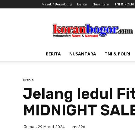
Masuk / Bergabung
Berita
Nusantara
TNI & POLRI
Koran
Bogor
BERITA
NUSANTARA
TNI & POLRI
Bisnis
Jelang Iedul Fi
MIDNIGHT SAL
296
Jumat, 29 Maret 2024