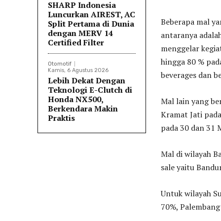
SHARP Indonesia
Luncurkan AIREST, AC
Beberapa mal yan
Split Pertama di Dunia
dengan MERV 14
antaranya adalah
Certified Filter
menggelar kegia
hingga 80 % pada
Otomotif
Kamis, 6 Agustus 2026
beverages dan be
Lebih Dekat Dengan
Teknologi E-Clutch di
Honda NX500,
Mal lain yang be
Berkendara Makin
Kramat Jati pad
Praktis
pada 30 dan 31 
Mal di wilayah 
sale yaitu Band
Untuk wilayah S
70%, Palembang 