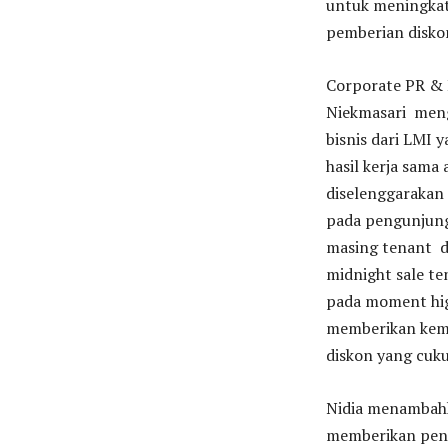
untuk meningkatk
pemberian diskon
Corporate PR & 
Niekmasari menga
bisnis dari LMI 
hasil kerja sama
diselenggarakan
pada pengunjung.
masing tenant d
midnight sale t
pada moment high
memberikan kem
diskon yang cuk
Nidia menambahk
memberikan pena