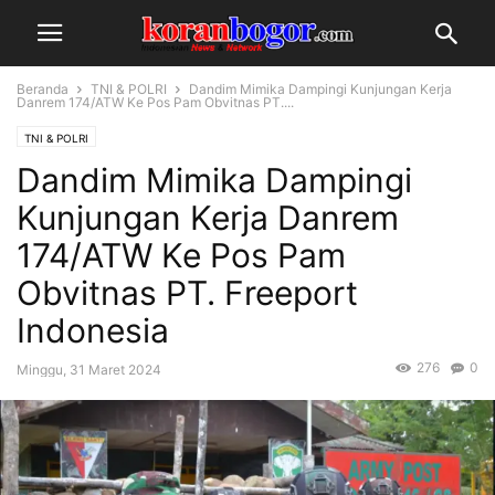
Beranda
TNI & POLRI
Dandim Mimika Dampingi Kunjungan Kerja
Danrem 174/ATW Ke Pos Pam Obvitnas PT....
TNI & POLRI
Dandim Mimika Dampingi
Kunjungan Kerja Danrem
174/ATW Ke Pos Pam
Obvitnas PT. Freeport
Indonesia
276
0
Minggu, 31 Maret 2024