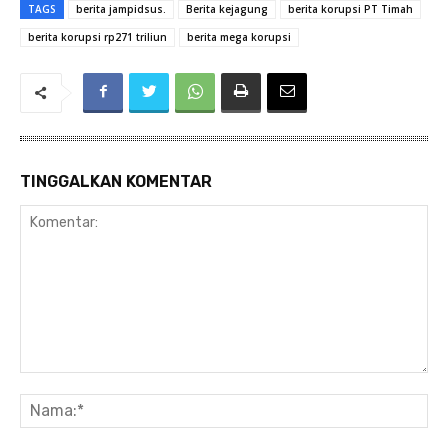
TAGS
berita jampidsus.
Berita kejagung
berita korupsi PT Timah
berita korupsi rp271 triliun
berita mega korupsi
TINGGALKAN KOMENTAR
Komentar:
Na