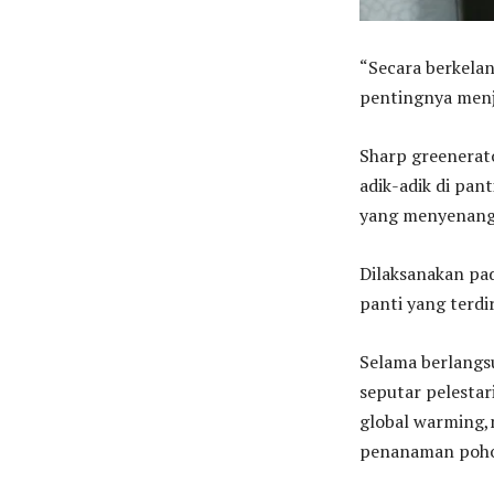
“Secara berkela
pentingnya menja
Sharp greenerat
adik-adik di pan
yang menyenangk
Dilaksanakan pada
panti yang terdir
Selama berlangs
seputar pelestar
global warming,
penanaman pohon