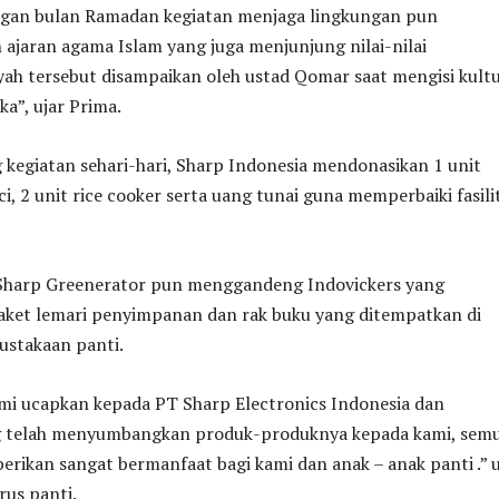
gan bulan Ramadan kegiatan menjaga lingkungan pun
 ajaran agama Islam yang juga menjunjung nilai-nilai
yah tersebut disampaikan oleh ustad Qomar saat mengisi kul
a”, ujar Prima.
kegiatan sehari-hari, Sharp Indonesia mendonasikan 1 unit
i, 2 unit rice cooker serta uang tunai guna memperbaiki fasili
,Sharp Greenerator pun menggandeng Indovickers yang
ket lemari penyimpanan dan rak buku yang ditempatkan di
ustakaan panti.
ami ucapkan kepada PT Sharp Electronics Indonesia dan
g telah menyumbangkan produk-produknya kepada kami, sem
erikan sangat bermanfaat bagi kami dan anak – anak panti .” u
rus panti.