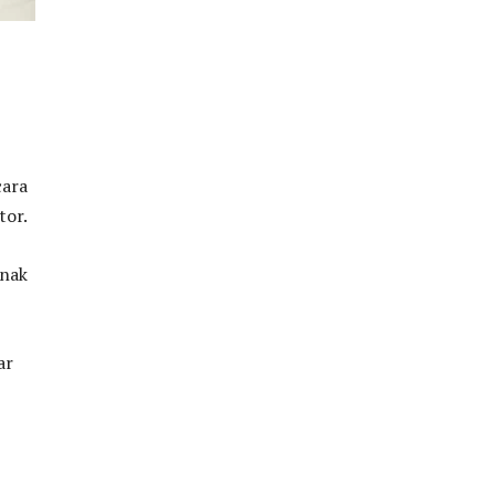
cara
tor.
anak
ar