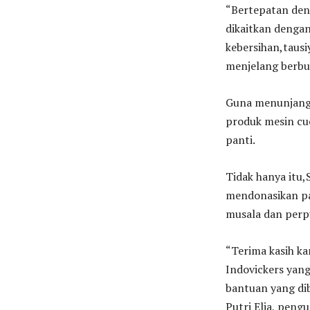
“Bertepatan den
dikaitkan dengan
kebersihan,tausi
menjelang berbuk
Guna menunjang 
produk mesin cuc
panti.
Tidak hanya itu
mendonasikan pa
musala dan perp
“Terima kasih k
Indovickers yan
bantuan yang dib
Putri Elia, pengu