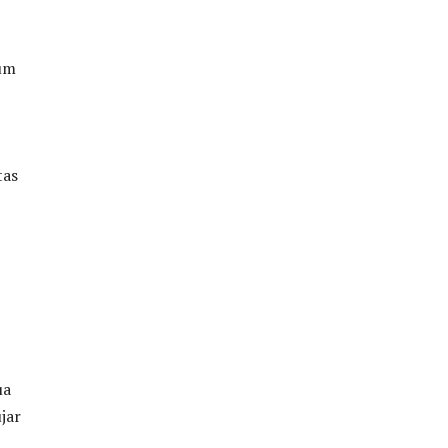
tum
tas
ua
jar