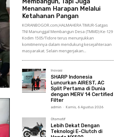
Membangun, Tapi Juga
Menanam Harapan Melalui
Ketahanan Pangan
KORANBOGOR.com,HALMAHERA TIMUR-Satgas
TNI Manunggal Membangun Desa (TMMD) Ke-129
Kodim 1505/Tidore terus menunjukkan
komitmennya dalam mendukung kesejahteraan
masyarakat. Selain mengerjakan...
Inovasi
SHARP Indonesia
Luncurkan AIREST, AC
Split Pertama di Dunia
dengan MERV 14 Certified
Filter
admin
-
Kamis, 6 Agustus 2026
Otomotif
Lebih Dekat Dengan
Teknologi E-Clutch di