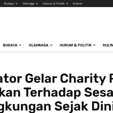
Budaya
Olahraga
Hukum & Politik
Kuliner
BUDAYA
OLAHRAGA
HUKUM & POLITIK
KULI
tor Gelar Charity
ikan Terhadap Ses
gkungan Sejak Din