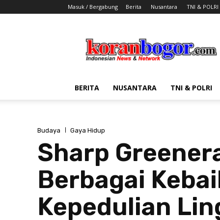
Masuk / Bergabung
Berita
Nusantara
TNI & POLRI
Koran
Bogor
BERITA
NUSANTARA
TNI & POLRI
Budaya
Gaya Hidup
Sharp Greenera
Berbagai Keba
Kepedulian Lin