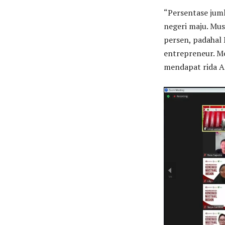
“Persentase juml
negeri maju. Mu
persen, padahal
entrepreneur. Me
mendapat rida Al