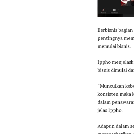
Berbisnis bagian
pentingnya memil
memulai bisnis.
Ippho menjelaska
bisnis dimulai d
“Munculkan kebe
konsisten maka k
dalam penawaran,
jelas Ippho.
Adapun dalam ses