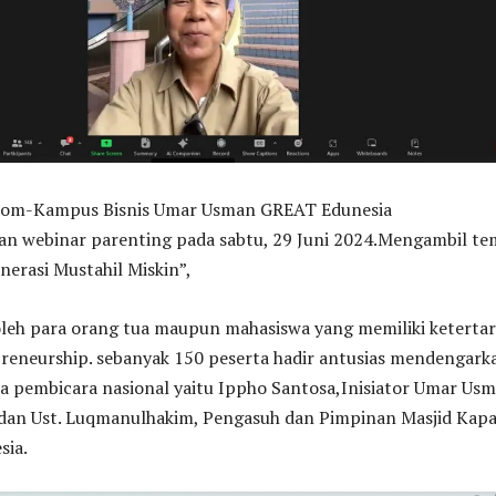
m-Kampus Bisnis Umar Usman GREAT Edunesia
n webinar parenting pada sabtu, 29 Juni 2024.Mengambil te
rasi Mustahil Miskin”,
i oleh para orang tua maupun mahasiswa yang memiliki keterta
preneurship. sebanyak 150 peserta hadir antusias mendengark
ra pembicara nasional yaitu Ippho Santosa,Inisiator Umar Us
 dan Ust. Luqmanulhakim, Pengasuh dan Pimpinan Masjid Kapa
sia.