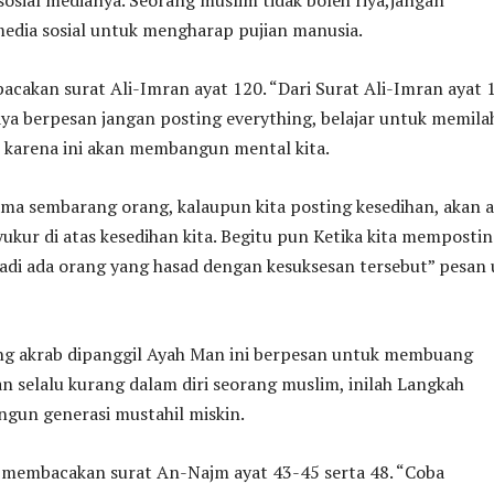
sial medianya. Seorang muslim tidak boleh riya,jangan
edia sosial untuk mengharap pujian manusia.
cakan surat Ali-Imran ayat 120. “Dari Surat Ali-Imran ayat 
ya berpesan jangan posting everything, belajar untuk memila
, karena ini akan membangun mental kita.
ma sembarang orang, kalaupun kita posting kesedihan, akan 
ukur di atas kesedihan kita. Begitu pun Ketika kita memposti
jadi ada orang yang hasad dengan kesuksesan tersebut” pesan 
yang akrab dipanggil Ayah Man ini berpesan untuk membuang
n selalu kurang dalam diri seorang muslim, inilah Langkah
un generasi mustahil miskin.
 membacakan surat An-Najm ayat 43-45 serta 48. “Coba