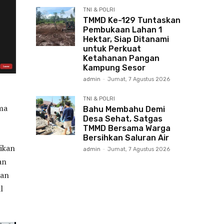
TNI & POLRI
TMMD Ke-129 Tuntaskan
Pembukaan Lahan 1
Hektar, Siap Ditanami
untuk Perkuat
Ketahanan Pangan
Kampung Sesor
admin
-
Jumat, 7 Agustus 2026
TNI & POLRI
ma
Bahu Membahu Demi
Desa Sehat, Satgas
TMMD Bersama Warga
Bersihkan Saluran Air
rikan
admin
-
Jumat, 7 Agustus 2026
an
man
l