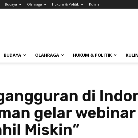
Budaya
Olahraga
Hukum & Politik
Kuliner
BUDAYA
OLAHRAGA
HUKUM & POLITIK
KULI
ngangguran di Ind
sman gelar webina
hil Miskin”