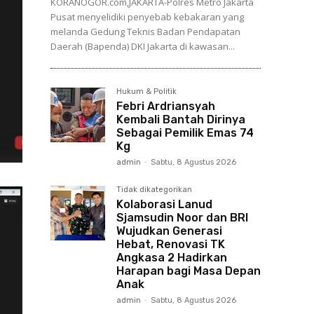
KORANOGOR.com,JAKARTA-Polres Metro Jakarta
Pusat menyelidiki penyebab kebakaran yang
melanda Gedung Teknis Badan Pendapatan
Daerah (Bapenda) DKI Jakarta di kawasan...
Hukum & Politik
Febri Ardriansyah
Kembali Bantah Dirinya
Sebagai Pemilik Emas 74
Kg
admin
-
Sabtu, 8 Agustus 2026
Tidak dikategorikan
Kolaborasi Lanud
Sjamsudin Noor dan BRI
Wujudkan Generasi
Hebat, Renovasi TK
Angkasa 2 Hadirkan
Harapan bagi Masa Depan
Anak
admin
-
Sabtu, 8 Agustus 2026