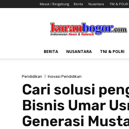
Masuk / Bergabung
Berita
Nusantara
TNI & POLRI
Koran
Bogor
BERITA
NUSANTARA
TNI & POLRI
Pendidikan
Inovasi Pendidikan
Cari solusi pe
Bisnis Umar U
Generasi Musta