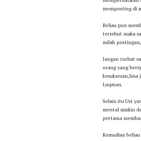
memperhatikan so
memposting di m
Beliau pun memba
tersebut maka sa
milah postingan
Jangan curhat sa
orang yang bersy
kesuksesan,bisa 
Luqman.
Selain itu Ust 
mental miskin da
pertama membang
Kemudian beliau