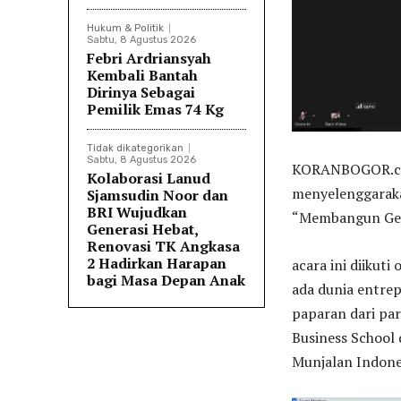
Hukum & Politik
Sabtu, 8 Agustus 2026
Febri Ardriansyah
Kembali Bantah
Dirinya Sebagai
Pemilik Emas 74 Kg
Tidak dikategorikan
Sabtu, 8 Agustus 2026
KORANBOGOR.co
Kolaborasi Lanud
menyelenggaraka
Sjamsudin Noor dan
BRI Wujudkan
“Membangun Gene
Generasi Hebat,
Renovasi TK Angkasa
2 Hadirkan Harapan
acara ini diikut
bagi Masa Depan Anak
ada dunia entre
paparan dari pa
Business School
Munjalan Indone