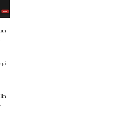
kan
a
api
lin
.