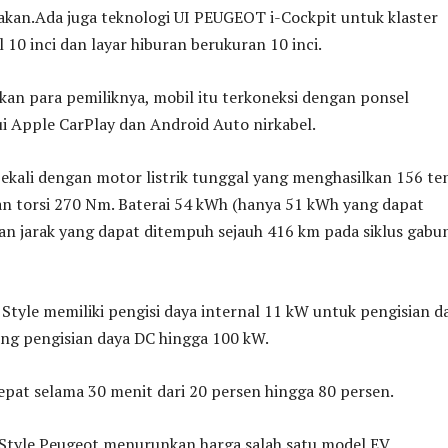
akan.Ada juga teknologi UI PEUGEOT i-Cockpit untuk klaster
 10 inci dan layar hiburan berukuran 10 inci.
n para pemiliknya, mobil itu terkoneksi dengan ponsel
i Apple CarPlay dan Android Auto nirkabel.
bekali dengan motor listrik tunggal yang menghasilkan 156 te
an torsi 270 Nm. Baterai 54 kWh (hanya 51 kWh yang dapat
an jarak yang dapat ditempuh sejauh 416 km pada siklus gab
Style memiliki pengisi daya internal 11 kW untuk pengisian d
g pengisian daya DC hingga 100 kW.
epat selama 30 menit dari 20 persen hingga 80 persen.
Style Peugeot menurunkan harga salah satu model EV