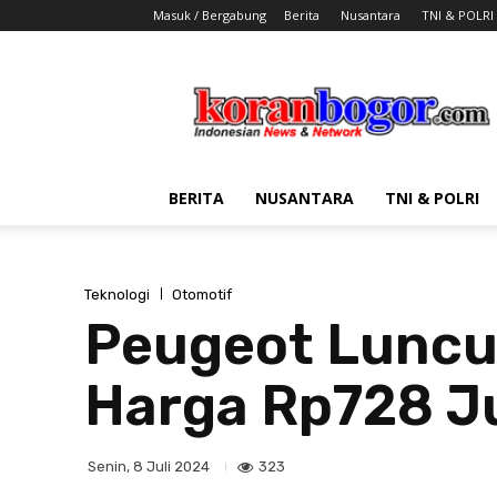
Masuk / Bergabung
Berita
Nusantara
TNI & POLRI
Koran
Bogor
BERITA
NUSANTARA
TNI & POLRI
Teknologi
Otomotif
Peugeot Luncur
Harga Rp728 J
323
Senin, 8 Juli 2024