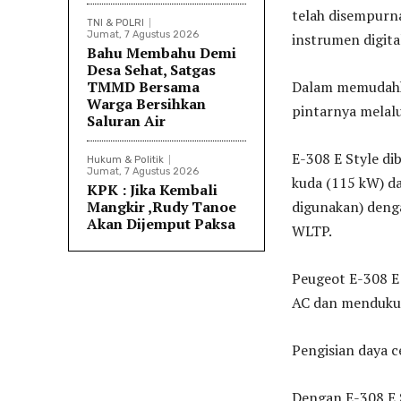
telah disempurn
TNI & POLRI
Jumat, 7 Agustus 2026
instrumen digital
Bahu Membahu Demi
Desa Sehat, Satgas
TMMD Bersama
Dalam memudahka
Warga Bersihkan
pintarnya melalu
Saluran Air
E-308 E Style di
Hukum & Politik
Jumat, 7 Agustus 2026
kuda (115 kW) d
KPK : Jika Kembali
Mangkir ,Rudy Tanoe
digunakan) deng
Akan Dijemput Paksa
WLTP.
Peugeot E-308 E 
AC dan mendukun
Pengisian daya c
Dengan E-308 E 