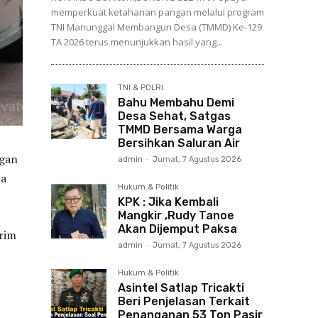
memperkuat ketahanan pangan melalui program
TNI Manunggal Membangun Desa (TMMD) Ke-129
TA 2026 terus menunjukkan hasil yang...
TNI & POLRI
Bahu Membahu Demi
Desa Sehat, Satgas
TMMD Bersama Warga
Bersihkan Saluran Air
ngan
admin
-
Jumat, 7 Agustus 2026
la
Hukum & Politik
KPK : Jika Kembali
Mangkir ,Rudy Tanoe
Akan Dijemput Paksa
trim
admin
-
Jumat, 7 Agustus 2026
Hukum & Politik
Asintel Satlap Tricakti
Beri Penjelasan Terkait
Penanganan 53 Ton Pasir