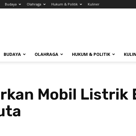
Budaya
Olahraga
Hukum & Politik
Kuliner
BUDAYA
OLAHRAGA
HUKUM & POLITIK
KULI
kan Mobil Listrik 
uta