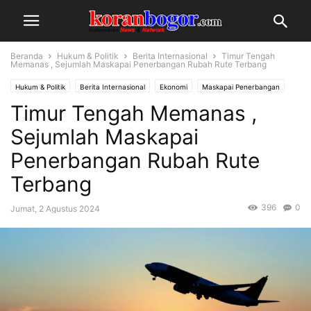
Beranda
Hukum & Politik
Berita Internasional
Timur Tengah
Memanas , Sejumlah Maskapai Penerbangan Rubah Rute Terbang
Hukum & Politik
Berita Internasional
Ekonomi
Maskapai Penerbangan
Timur Tengah Memanas ,
Sejumlah Maskapai
Penerbangan Rubah Rute
Terbang
396
0
Jumat, 2 Agustus 2024