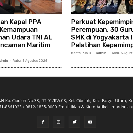
an Kapal PPA
Perkuat Kepemimpi
 Kemampuan
Perempuan, 30 Gur
nan Udara TNI AL
SMK di Yogyakarta I
Ancaman Maritim
Pelatihan Kepemim
Berita Publik
admin
-
Rabu, 5 Agus
dmin
-
Rabu, 5 Agustus 2026
Kp. Cibuluh No.33, RT.01/RW.08, Kel. Cibuluh, Kec. Bogor Utara, K
51-8661023 / 0812-1835-0000 Email, Iklan & Kirim Artikel : martinu