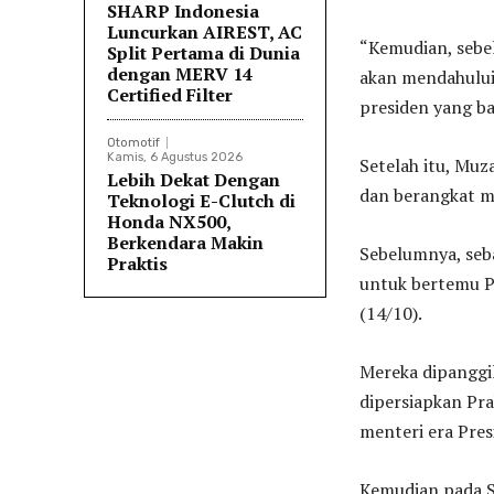
SHARP Indonesia
Luncurkan AIREST, AC
“Kemudian, sebe
Split Pertama di Dunia
dengan MERV 14
akan mendahului
Certified Filter
presiden yang ba
Otomotif
Kamis, 6 Agustus 2026
Setelah itu, Muz
Lebih Dekat Dengan
dan berangkat m
Teknologi E-Clutch di
Honda NX500,
Berkendara Makin
Sebelumnya, seb
Praktis
untuk bertemu Pr
(14/10).
Mereka dipanggil
dipersiapkan Prab
menteri era Pres
Kemudian pada Se