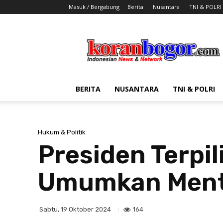
Masuk / Bergabung
Berita
Nusantara
TNI & POLRI
Koran
Bogor
BERITA
NUSANTARA
TNI & POLRI
Hukum & Politik
Presiden Terpi
Umumkan Mente
164
Sabtu, 19 Oktober 2024