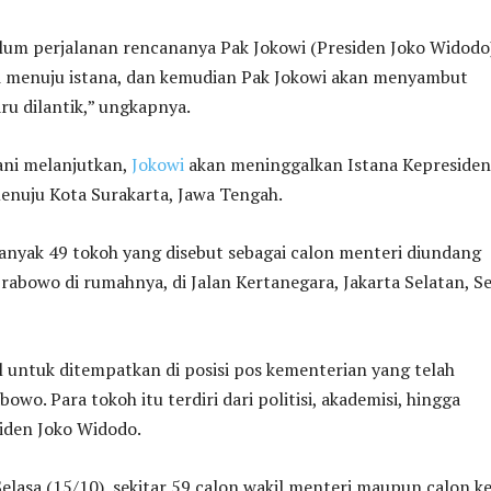
lum perjalanan rencananya Pak Jokowi (Presiden Joko Widodo
 menuju istana, dan kemudian Pak Jokowi akan menyambut
ru dilantik,” ungkapnya.
ani melanjutkan,
Jokowi
akan meninggalkan Istana Kepreside
enuju Kota Surakarta, Jawa Tengah.
anyak 49 tokoh yang disebut sebagai calon menteri diundang
abowo di rumahnya, di Jalan Kertanegara, Jakarta Selatan, S
 untuk ditempatkan di posisi pos kementerian yang telah
owo. Para tokoh itu terdiri dari politisi, akademisi, hingga
iden Joko Widodo.
lasa (15/10), sekitar 59 calon wakil menteri maupun calon k