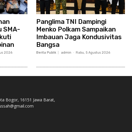
nan
Panglima TNI Dampingi
u SMA-
Menko Polkam Sampaikan
kuti
Imbauan Jaga Kondusivitas
pinan
Bangsa
tus 2026
Berita Publik
admin
-
Rabu, 5 Agustus 2026
ota Bogor, 16151 Jawa Barat,
s.nussah@gmail.com