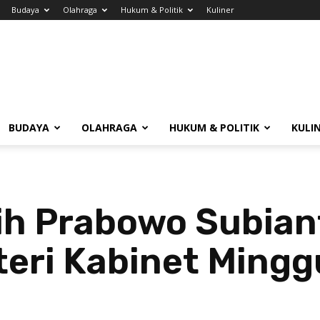
Budaya
Olahraga
Hukum & Politik
Kuliner
BUDAYA
OLAHRAGA
HUKUM & POLITIK
KULI
lih Prabowo Subia
ri Kabinet Mingg