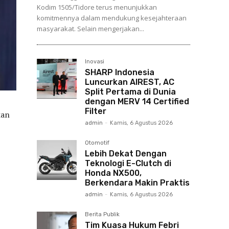
Kodim 1505/Tidore terus menunjukkan
komitmennya dalam mendukung kesejahteraan
masyarakat. Selain mengerjakan...
Inovasi
SHARP Indonesia
Luncurkan AIREST, AC
Split Pertama di Dunia
dengan MERV 14 Certified
Filter
kan
admin
-
Kamis, 6 Agustus 2026
Otomotif
Lebih Dekat Dengan
Teknologi E-Clutch di
Honda NX500,
Berkendara Makin Praktis
admin
-
Kamis, 6 Agustus 2026
Berita Publik
Tim Kuasa Hukum Febri