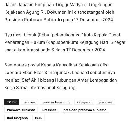
dalam Jabatan Pimpinan Tinggi Madya di Lingkungan
Kejaksaan Agung RI. Dokumen ini ditandatangani oleh
Presiden Prabowo Subianto pada 12 Desember 2024.
“Iya mas, besok (Rabu) pelantikannya,” kata Kepala Pusat
Penerangan Hukum (Kapuspenkum) Kejagung Harli Siregar
saat dikonfirmasi pada Selasa 17 Desember 2024.
Sementara posisi Kepala Kabadiklat Kejaksaan diisi
Leonard Eben Ezer Simanjuntak. Leonard sebelumnya
menjadi Staf Ahli bidang Hubungan Antar Lembaga dan
Kerja Sama Internasional Kejagung
TOPIK
jamwas
jamwas kejagung
kejagung
prabowo
Prabowo subianto
Presiden
presiden prabowo subianto
rudi margono
rudi.