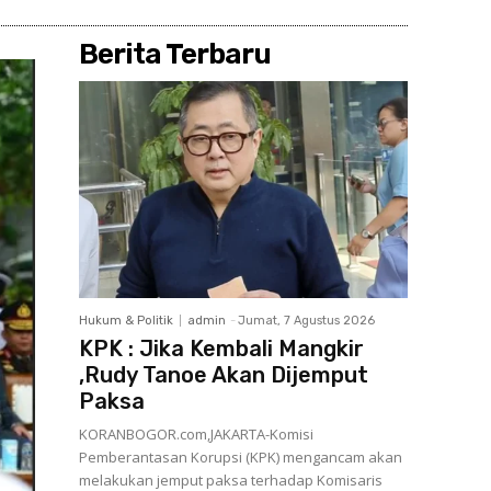
Berita Terbaru
Hukum & Politik
admin
-
Jumat, 7 Agustus 2026
KPK : Jika Kembali Mangkir
,Rudy Tanoe Akan Dijemput
Paksa
KORANBOGOR.com,JAKARTA-Komisi
Pemberantasan Korupsi (KPK) mengancam akan
melakukan jemput paksa terhadap Komisaris