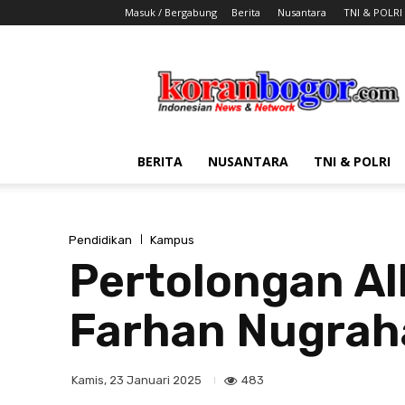
Masuk / Bergabung
Berita
Nusantara
TNI & POLRI
Koran
Bogor
BERITA
NUSANTARA
TNI & POLRI
Pendidikan
Kampus
Pertolongan All
Farhan Nugraha
483
Kamis, 23 Januari 2025