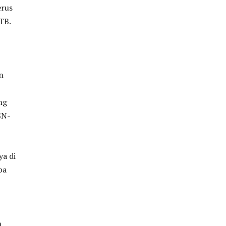
erus
TB.
n
ng
SN-
ya di
ba
n