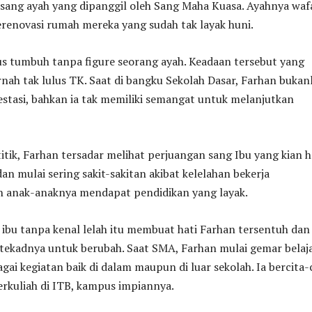
 sang ayah yang dipanggil oleh Sang Maha Kuasa. Ayahnya waf
erenovasi rumah mereka yang sudah tak layak huni.
us tumbuh tanpa figure seorang ayah. Keadaan tersebut yang
ah tak lulus TK. Saat di bangku Sekolah Dasar, Farhan bukan
stasi, bahkan ia tak memiliki semangat untuk melanjutkan
titik, Farhan tersadar melihat perjuangan sang Ibu yang kian h
n mulai sering sakit-sakitan akibat kelelahan bekerja
 anak-anaknya mendapat pendidikan yang layak.
ibu tanpa kenal lelah itu membuat hati Farhan tersentuh dan
ekadnya untuk berubah. Saat SMA, Farhan mulai gemar belaj
agai kegiatan baik di dalam maupun di luar sekolah. Ia bercita-
berkuliah di ITB, kampus impiannya.