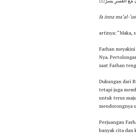
َّ مَعَ الْعُسْرِ يُسْرًاۙ
fa inna ma‘al-‘us
artinya: “Maka, 
Farhan meyakini 
Nya. Pertolongan
saat Farhan ten
Dukungan dari BS
tetapi juga mem
untuk terus maju
mendorongnya unt
Perjuangan Farh
banyak cita dan