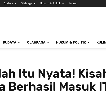
Budaya
Olahraga
Hukum & Politik
Kuliner
BUDAYA
OLAHRAGA
HUKUM & POLITIK
KULI
ah Itu Nyata! Kisah
 Berhasil Masuk I