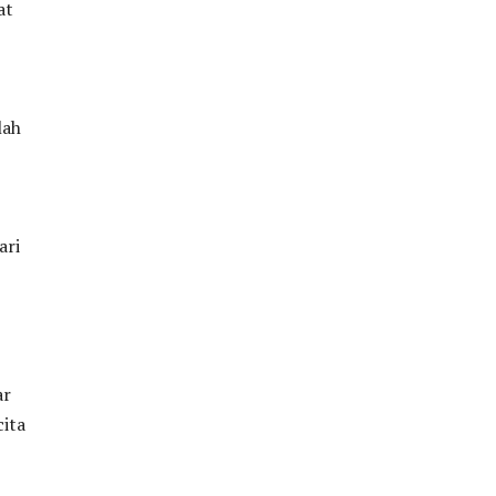
at
lah
ari
ar
cita