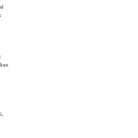
al
s
k
tkan
5,