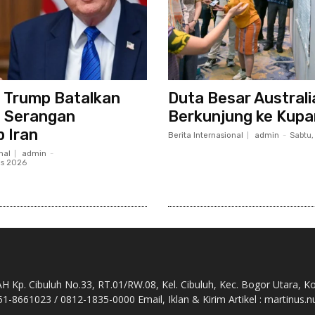
 Trump Batalkan
Duta Besar Australi
 Serangan
Berkunjung ke Kup
 Iran
Berita Internasional
admin
-
Sabtu,
nal
admin
-
us 2026
Kp. Cibuluh No.33, RT.01/RW.08, Kel. Cibuluh, Kec. Bogor Utara, K
51-8661023 / 0812-1835-0000 Email, Iklan & Kirim Artikel : martinu