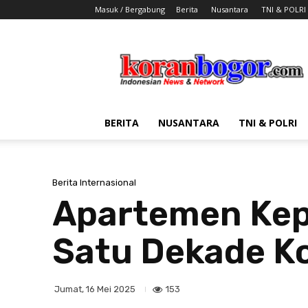
Masuk / Bergabung
Berita
Nusantara
TNI & POLRI
Koran
Bogor
BERITA
NUSANTARA
TNI & POLRI
Berita Internasional
Apartemen Kep
Satu Dekade K
153
Jumat, 16 Mei 2025