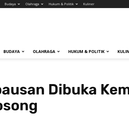
Budaya
Olahraga
Hukum & Politik
Kuliner
BUDAYA
OLAHRAGA
HUKUM & POLITIK
KULI
ausan Dibuka Kemb
osong