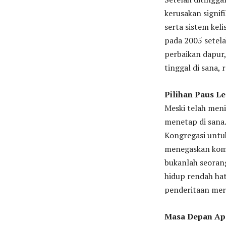
kerusakan signif
serta sistem keli
pada 2005 setel
perbaikan dapur
tinggal di sana,
Pilihan Paus L
Meski telah men
menetap di sana.
Kongregasi untu
menegaskan komi
bukanlah seorang
hidup rendah hat
penderitaan mer
Masa Depan Ap