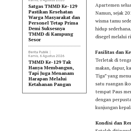
Kamis, 6 Agustus 2026
Apartemen seluas
Satgas TMMD Ke-129
Pastikan Kesehatan
Namun, sejak 201
Warga Masyarakat dan
wisma tamu sede
Personel Tetap Prima
Demi Suksesnya
hidup sederhana.
TMMD di Kampung
disegel melalui r
Sesor
Fasilitas dan 
Berita Publik
Kamis, 6 Agustus 2026
Terletak di teng
TMMD Ke-129 Tak
Hanya Membangun,
makan, dapur, ka
Tapi Juga Menanam
Tiga” yang menuj
Harapan Melalui
satu ruangan ik
Ketahanan Pangan
tempat Paus men
dengan perpustak
kunjungan kepal
Kondisi dan Re
Setelah ditingga