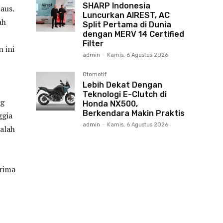
SHARP Indonesia
aus.
Luncurkan AIREST, AC
ah
Split Pertama di Dunia
dengan MERV 14 Certified
Filter
 ini
admin
-
Kamis, 6 Agustus 2026
Otomotif
Lebih Dekat Dengan
Teknologi E-Clutch di
ng
Honda NX500,
Berkendara Makin Praktis
ggia
admin
-
Kamis, 6 Agustus 2026
Salah
erima