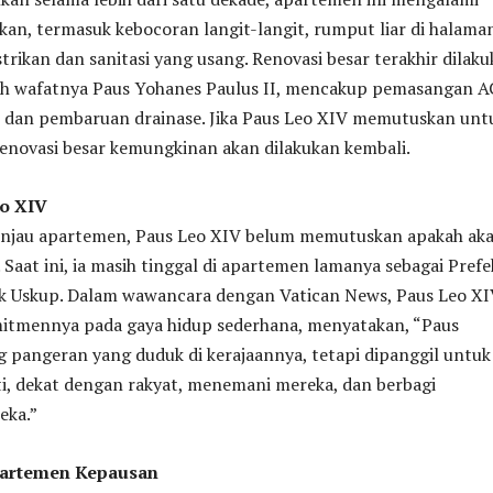
ikan, termasuk kebocoran langit-langit, rumput liar di halama
strikan dan sanitasi yang usang. Renovasi besar terakhir dilak
ah wafatnya Paus Yohanes Paulus II, mencakup pemasangan A
, dan pembaruan drainase. Jika Paus Leo XIV memutuskan unt
 renovasi besar kemungkinan akan dilakukan kembali.
eo XIV
injau apartemen, Paus Leo XIV belum memutuskan apakah ak
 Saat ini, ia masih tinggal di apartemen lamanya sebagai Prefe
k Uskup. Dalam wawancara dengan Vatican News, Paus Leo X
tmennya pada gaya hidup sederhana, menyatakan, “Paus
 pangeran yang duduk di kerajaannya, tetapi dipanggil untuk
i, dekat dengan rakyat, menemani mereka, dan berbagi
eka.”
artemen Kepausan