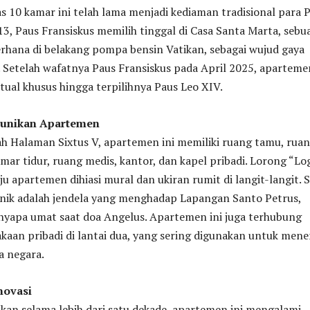
 10 kamar ini telah lama menjadi kediaman tradisional para P
3, Paus Fransiskus memilih tinggal di Casa Santa Marta, sebu
rhana di belakang pompa bensin Vatikan, sebagai wujud gaya
 Setelah wafatnya Paus Fransiskus pada April 2025, apartemen
itual khusus hingga terpilihnya Paus Leo XIV.
Keunikan Apartemen
ah Halaman Sixtus V, apartemen ini memiliki ruang tamu, rua
mar tidur, ruang medis, kantor, dan kapel pribadi. Lorong “Lo
u apartemen dihiasi mural dan ukiran rumit di langit-langit. 
onik adalah jendela yang menghadap Lapangan Santo Petrus,
yapa umat saat doa Angelus. Apartemen ini juga terhubung
aan pribadi di lantai dua, yang sering digunakan untuk men
a negara.
novasi
lkan selama lebih dari satu dekade, apartemen ini mengalami