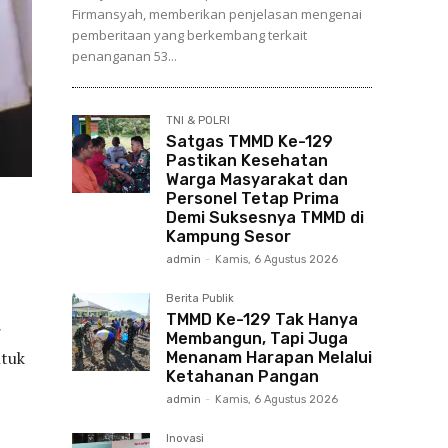
Firmansyah, memberikan penjelasan mengenai
pemberitaan yang berkembang terkait
penanganan 53...
TNI & POLRI
Satgas TMMD Ke-129
Pastikan Kesehatan
Warga Masyarakat dan
Personel Tetap Prima
Demi Suksesnya TMMD di
Kampung Sesor
admin
-
Kamis, 6 Agustus 2026
Berita Publik
TMMD Ke-129 Tak Hanya
r
Membangun, Tapi Juga
ntuk
Menanam Harapan Melalui
Ketahanan Pangan
admin
-
Kamis, 6 Agustus 2026
Inovasi