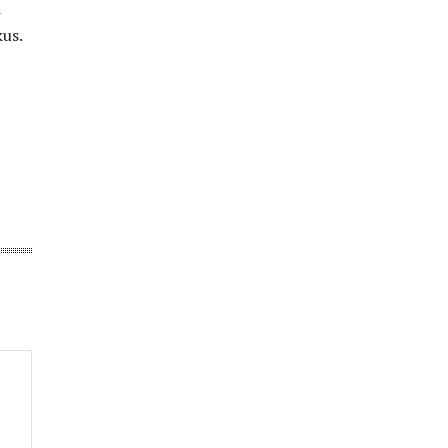
i
us.