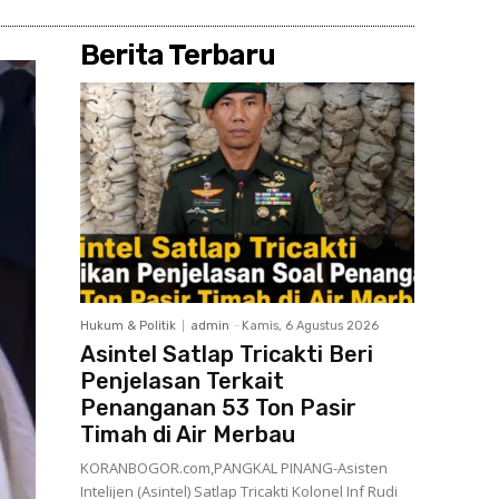
Berita Terbaru
Hukum & Politik
admin
-
Kamis, 6 Agustus 2026
Asintel Satlap Tricakti Beri
Penjelasan Terkait
Penanganan 53 Ton Pasir
Timah di Air Merbau
KORANBOGOR.com,PANGKAL PINANG-Asisten
Intelijen (Asintel) Satlap Tricakti Kolonel Inf Rudi