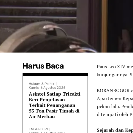
Harus Baca
Paus Leo XIV me
kunjungannya, Se
Hukum & Politik
Kamis, 6 Agustus 2026
KORANBOGOR.com,
Asintel Satlap Tricakti
Apartemen Kepaus
Beri Penjelasan
Terkait Penanganan
pekan lalu. Pem
53 Ton Pasir Timah di
ditempati oleh P
Air Merbau
Sejarah dan Ke
TNI & POLRI