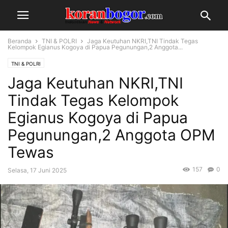
Beranda
TNI & POLRI
Jaga Keutuhan NKRI,TNI Tindak Tegas
Kelompok Egianus Kogoya di Papua Pegunungan,2 Anggota...
TNI & POLRI
Jaga Keutuhan NKRI,TNI
Tindak Tegas Kelompok
Egianus Kogoya di Papua
Pegunungan,2 Anggota OPM
Tewas
157
0
Selasa, 17 Juni 2025