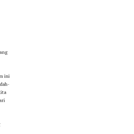
yang
 ini
dah-
ita
ari
g