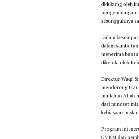
didukung oleh ku
pengembangan ik
sesungguhnya s
Dalam kesempatan
dalam sambutann
menerima bantua
dikelola oleh Ke
Direktur Waqf 
mendorong trans
mudahan Allah m
dari mindset mis
kebiasaan miskin
Program ini mer
UMKM dan pembe