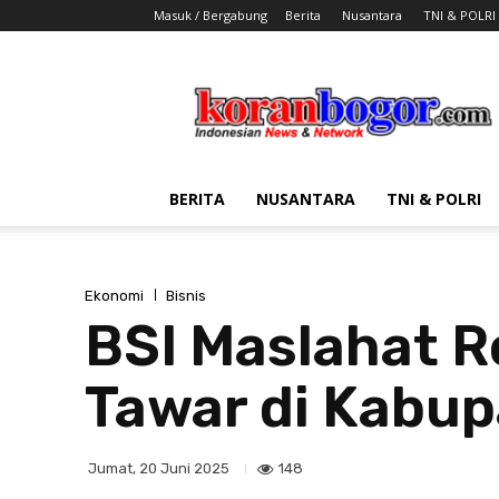
Masuk / Bergabung
Berita
Nusantara
TNI & POLRI
Koran
Bogor
BERITA
NUSANTARA
TNI & POLRI
Ekonomi
Bisnis
BSI Maslahat R
Tawar di Kabu
148
Jumat, 20 Juni 2025