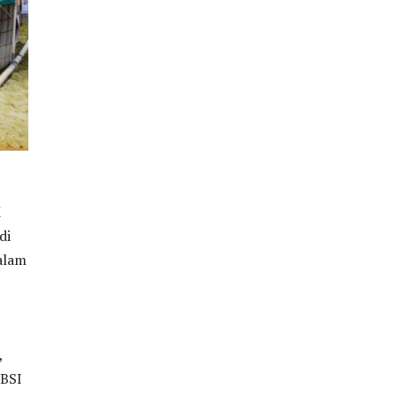
M
di
alam
,
 BSI