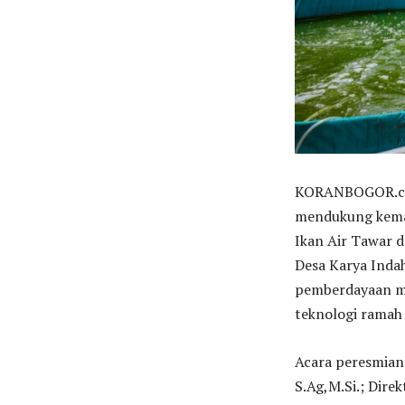
KORANBOGOR.com
mendukung keman
Ikan Air Tawar 
Desa Karya Inda
pemberdayaan ma
teknologi ramah
Acara peresmian 
S.Ag,M.Si.; Dir