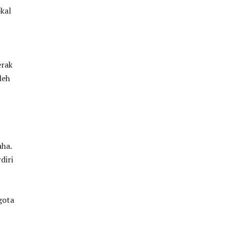
kal
erak
leh
aha.
diri
gota