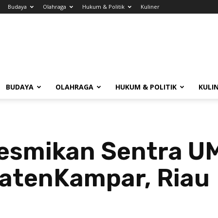
Budaya
Olahraga
Hukum & Politik
Kuliner
BUDAYA
OLAHRAGA
HUKUM & POLITIK
KULI
esmikan Sentra UM
patenKampar, Riau