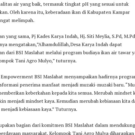
alitas air yang baik, termasuk tingkat pH yang sesuai untuk
an. Oleh karena itu, keberadaan ikan di Kabupaten Kampar
angat melimpah.
 yang sama, Pj Kades Karya Indah, Hj. Siti Meylia, S.Pd, M.Pd
ya mengatakan,”Alhamdulillah,Desa Karya Indah dapat
n dari BSI Maslahat melalui program budiaya ikan air tawar 
lompok Tani Agro Mulyo,” tuturnya.
& Empowerment BSI Maslahat menyampaikan hadirnya program
formasi penerima manfaat menjadi muzaki-muzaki baru. “Mu
emberikan keberkahan kepada kita semua. Merubah mindset k
kin menjadi mindset kaya. Kemudian merubah kebiasaan kita d
 menjadi kebiasaan kaya.” Tuturnya.
upakan bagian dari komitmen BSI Maslahat dalam mendukun
rdayaan masyarakat. Kelompok Tani Agro Mulya diharapkan